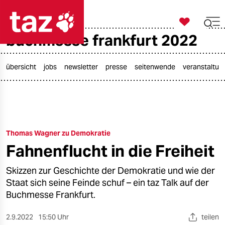

taz zahl ich
buchmesse frankfurt 2022

taz zahl ich
taz zahl ich
übersicht
jobs
newsletter
presse
seitenwende
veranstaltun
themen
politik
Thomas Wagner zu Demokratie
öko
Fahnenflucht in die Freiheit
gesellschaft
Skizzen zur Geschichte der Demokratie und wie der
kultur
Staat sich seine Feinde schuf – ein taz Talk auf der
Buchmesse Frankfurt.
sport
2.9.2022
15:50 Uhr
teilen