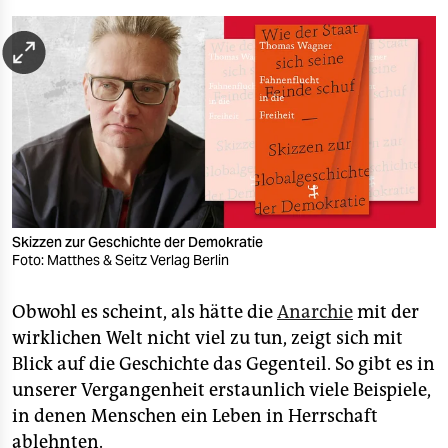
berlin
nord
wahrheit
verlag
verlag
veranstaltungen
Skizzen zur Geschichte der Demokratie
shop
Foto: Matthes & Seitz Verlag Berlin
fragen & hilfe
Obwohl es scheint, als hätte die
Anarchie
mit der
unterstützen
wirklichen Welt nicht viel zu tun, zeigt sich mit
Blick auf die Geschichte das Gegenteil. So gibt es in
abo
unserer Vergangenheit erstaunlich viele Beispiele,
genossenschaft
in denen Menschen ein Leben in Herrschaft
ablehnten.