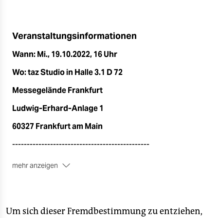
epaper login
Veranstaltungsinformationen
Wann: Mi., 19.10.2022, 16 Uhr
Wo: taz Studio in Halle 3.1 D 72
Messegelände Frankfurt
Ludwig-Erhard-Anlage 1
60327 Frankfurt am Main
-----------------------------------------------
mehr anzeigen
Eintritt frei
-----------------------------------------------
Um sich dieser Fremdbestimmung zu entziehen,
Eine Registrierung ist nicht erforderlich. Da wir eine