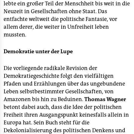
sehr begrenzte Platzkapazität vor Ort haben, bitten
lebte ein großer Teil der Menschheit bis weit in die
wir Sie, frühzeitig am Veranstaltungsort zu sein. Die
Neuzeit in Gesellschaften ohne Staat. Das
Veranstaltung wird parallel live auf YouTube
entfachte weltweit die politische Fantasie, vor
gestreamt:
allem derer, die weiter in Unfreiheit leben
youtu.be/yyX16yXpHSc
mussten.
Demokratie unter der Lupe
Die vorliegende radikale Revision der
Demokratiegeschichte folgt den vielfältigen
Pfaden und Erzählungen über das ungebundene
Leben selbstbestimmter Gesellschaften, von
Amazonen bis hin zu Beduinen.
Thomas Wagner
betont dabei auch, dass die Idee der politischen
Freiheit ihren Ausgangspunkt keinesfalls allein in
Europa hat. Sein Buch steht für die
Dekolonialisierung des politischen Denkens und