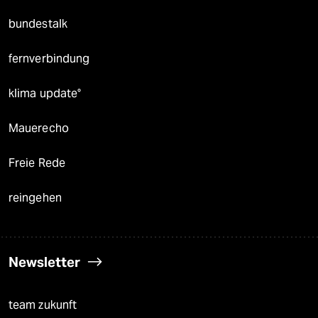
bundestalk
fernverbindung
klima update°
Mauerecho
Freie Rede
reingehen
Newsletter
team zukunft