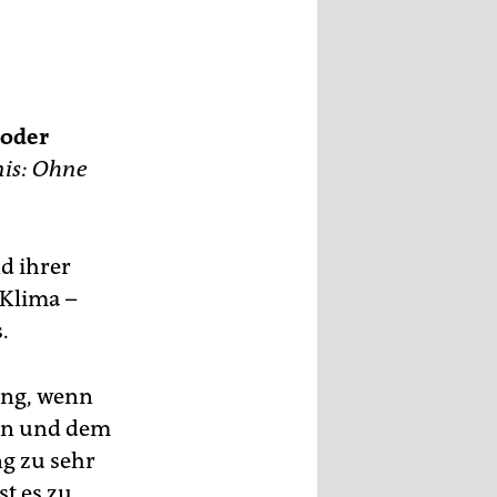
oder
is: Ohne
d ihrer
 Klima –
.
lung, wenn
sen und dem
g zu sehr
st es zu