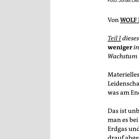
Foto: Jonas Li
epaper login
Von
WOLF 
Teil I
dieses
weniger
i
Wachstum 
Materielle
Leidenscha
was am End
Das ist unb
man es bei
Erdgas und
drauf abges