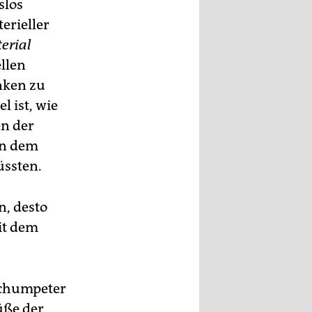
slos
erieller
terial
llen
nken zu
l ist, wie
n der
on dem
üssten.
n, desto
it dem
Schumpeter
üße der