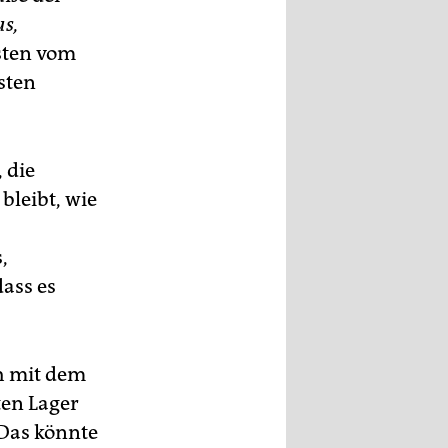
s,
isten vom
sten
 die
bleibt, wie
,
ass es
h mit dem
ten Lager
 Das könnte