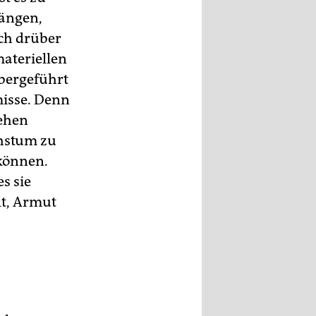
hängen,
ich drüber
ateriellen
übergeführt
isse. Denn
sehen
chstum zu
 können.
s sie
lt, Armut