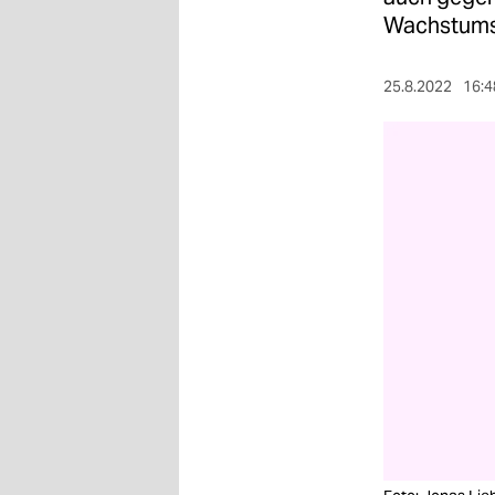
berlin
Wachstum
nord
25.8.2022
16:4
wahrheit
verlag
verlag
veranstaltungen
shop
fragen & hilfe
unterstützen
abo
genossenschaft