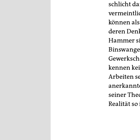
schlicht da
vermeintli
können als
deren Denk
Hammer sie
Binswanger
Gewerksch
kennen kei
Arbeiten se
anerkannte
seiner The
Realität so