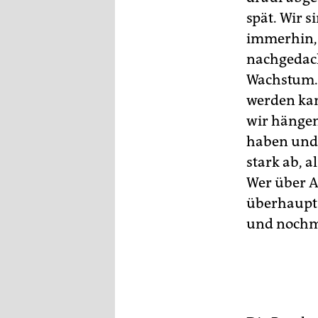
spät. Wir s
immerhin, 
nachgedach
Wachstum. 
werden ka
wir hängen
haben und 
stark ab, 
Wer über A
überhaupt 
und nochm