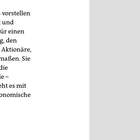
 vorstellen
t und
Für einen
g, den
 Aktionäre,
maßen. Sie
die
e –
ht es mit
ökonomische