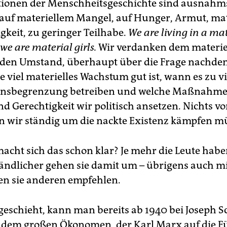
tionen der Menschheitsgeschichte sind ausnahm
auf materiellem Mangel, auf Hunger, Armut, mat
gkeit, zu geringer Teilhabe.
We are living in a ma
we are material girls.
Wir verdanken dem materie
den Umstand, überhaupt über die Frage nachde
 viel materielles Wachstum gut ist, wann es zu vie
ensbegrenzung betreiben und welche Maßnahme
nd Gerechtigkeit wir politisch ansetzen. Nichts v
n wir ständig um die nackte Existenz kämpfen m
acht sich das schon klar? Je mehr die Leute habe
tändlicher gehen sie damit um – übrigens auch m
den sie anderen empfehlen.
geschieht, kann man bereits ab 1940 bei Joseph 
 dem großen Ökonomen, der Karl Marx auf die F