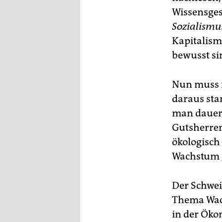
Wissensges
Sozialism
Kapitalismu
bewusst si
Nun muss n
daraus sta
man dauerh
Gutsherrenz
ökologisch
Wachstum g
Der Schwei
Thema Wach
in der Öko