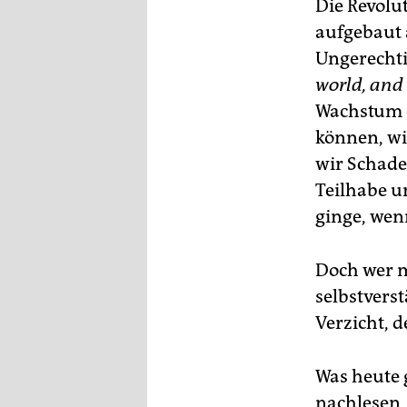
Die Revolu
aufgebaut 
Ungerechti
world, and 
Wachstum 
können, wie
wir Schad
Teilhabe u
ginge, wen
Doch wer m
selbstvers
Verzicht, 
Was heute 
nachlesen,