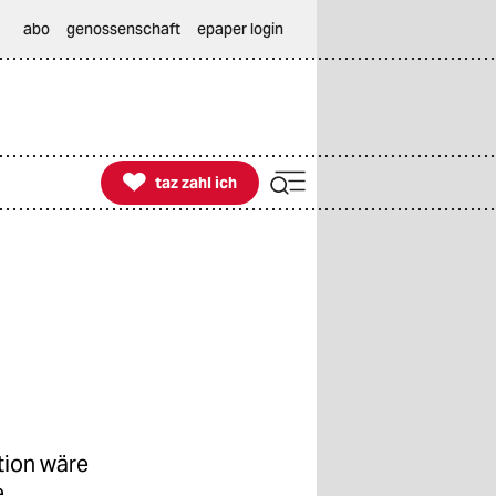
abo
genossenschaft
epaper login

taz zahl ich
taz zahl ich
tion wäre
e