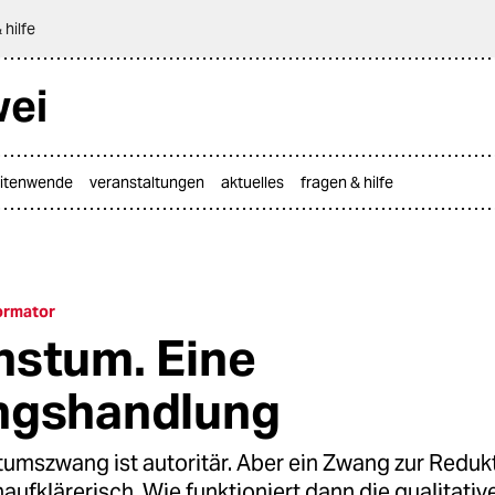
 hilfe
wei
itenwende
veranstaltungen
aktuelles
fragen & hilfe
ormator
stum. Eine
ngshandlung
umszwang ist autoritär. Aber ein Zwang zur Reduk
ufklärerisch. Wie funktioniert dann die qualitativ