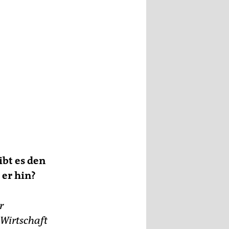
bt es den
 er hin?
r
 Wirtschaft