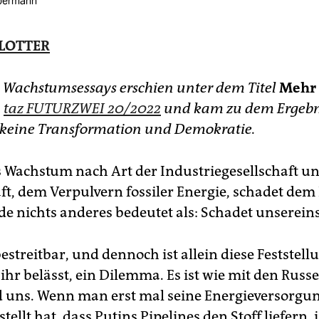
ebermann
LOTTER
 Wachstumsessays erschien unter dem Titel
Mehr 
n
taz FUTURZWEI 20/2022
und kam zu dem Ergebn
keine Transformation und Demokratie.
s Wachstum nach Art der Industriegesellschaft un
ft, dem Verpulvern fossiler Energie, schadet dem
e nichts anderes bedeutet als: Schadet unsereins
estreitbar, und dennoch ist allein diese Feststel
 ihr belässt, ein Dilemma. Es ist wie mit den Rus
 uns. Wenn man erst mal seine Energieversorgun
tellt hat, dass Putins Pipelines den Stoff liefern, i