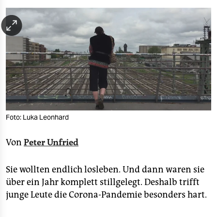
berlin
nord
wahrheit
verlag
verlag
veranstaltungen
Foto: Luka Leonhard
shop
fragen & hilfe
Von
Peter Unfried
unterstützen
Sie wollten endlich losleben. Und dann waren sie
abo
über ein Jahr komplett stillgelegt. Deshalb trifft
junge Leute die Corona-Pandemie besonders hart.
genossenschaft