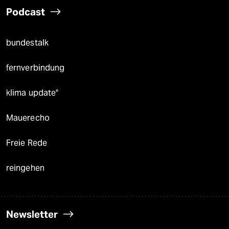
Podcast
bundestalk
fernverbindung
klima update°
Mauerecho
Freie Rede
reingehen
Newsletter