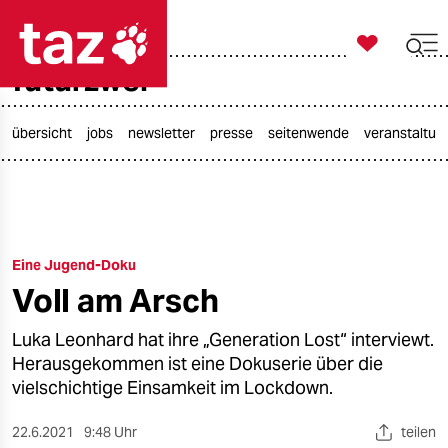

taz zahl ich
futurzwei

taz zahl ich
taz zahl ich
übersicht
jobs
newsletter
presse
seitenwende
veranstaltun
themen
politik
Eine Jugend-Doku
öko
Voll am Arsch
gesellschaft
Luka Leonhard hat ihre „Generation Lost“ interviewt.
kultur
Herausgekommen ist eine Dokuserie über die
vielschichtige Einsamkeit im Lockdown.
sport
22.6.2021
9:48 Uhr
teilen