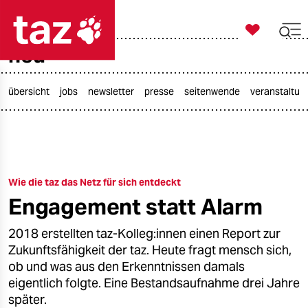

taz zahl ich
neu

taz zahl ich
taz zahl ich
übersicht
jobs
newsletter
presse
seitenwende
veranstaltun
themen
politik
Wie die taz das Netz für sich entdeckt
öko
Engagement statt Alarm
gesellschaft
2018 erstellten taz-Kolleg:innen einen Report zur
kultur
Zukunftsfähigkeit der taz. Heute fragt mensch sich,
ob und was aus den Erkenntnissen damals
sport
eigentlich folgte. Eine Bestandsaufnahme drei Jahre
später.