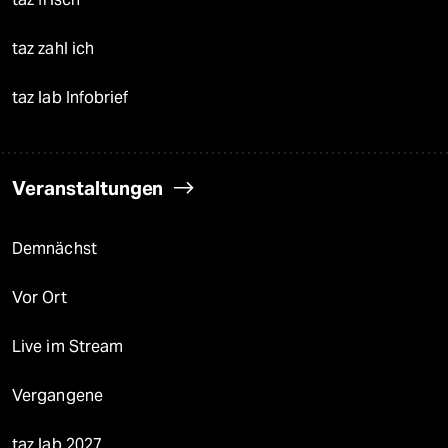
taz zahl ich
taz lab Infobrief
Veranstaltungen
Demnächst
Vor Ort
Live im Stream
Vergangene
taz lab 2027