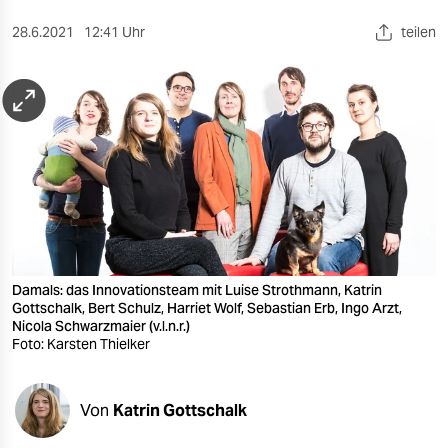
berlin
28.6.2021
12:41 Uhr
teilen
nord
wahrheit
verlag
verlag
veranstaltungen
shop
Damals: das Innovationsteam mit Luise Strothmann, Katrin
fragen & hilfe
Gottschalk, Bert Schulz, Harriet Wolf, Sebastian Erb, Ingo Arzt,
Nicola Schwarzmaier (v.l.n.r.)
unterstützen
Foto: Karsten Thielker
abo
Von
Katrin Gottschalk
genossenschaft