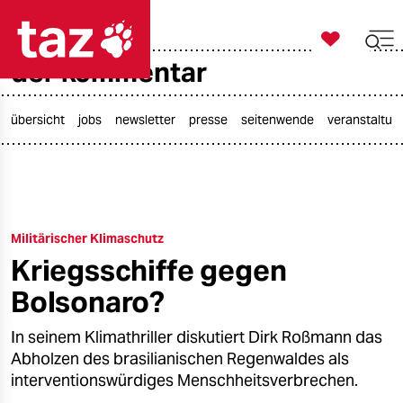

taz zahl ich
der kommentar

taz zahl ich
taz zahl ich
übersicht
jobs
newsletter
presse
seitenwende
veranstaltun
themen
politik
Militärischer Klimaschutz
öko
Kriegsschiffe gegen
gesellschaft
Bolsonaro?
kultur
In seinem Klimathriller diskutiert Dirk Roßmann das
Abholzen des brasilianischen Regenwaldes als
sport
interventionswürdiges Menschheitsverbrechen.