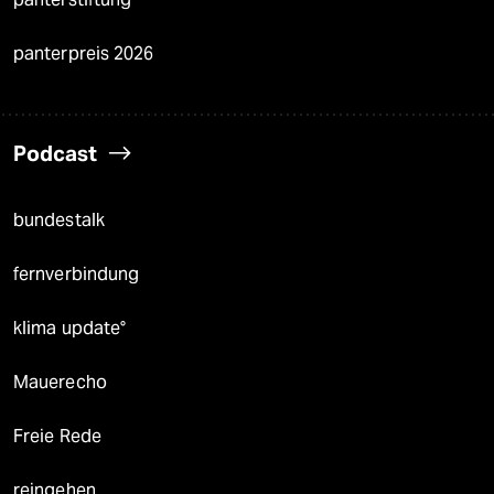
panterpreis 2026
Podcast
bundestalk
fernverbindung
klima update°
Mauerecho
Freie Rede
reingehen