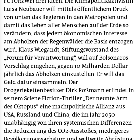
FUTURZWEI drei Ideen. Die Klimapolitikaktivistin
Luisa Neubauer will mittels öffentlichem Druck
von unten das Regieren in den Metropolen und
damit das Leben aller Menschen auf der Erde so
verändern, dass jedem ökonomischen Interesse
am Abholzen der Regenwälder die Basis entzogen
wird. Klaus Wiegandt, Stiftungsvorstand des
„Forum für Verantwortung“, will auf Bolsonaros
Vorschlag eingehen, gegen 10 Milliarden Dollar
jährlich das Abholzen einzustellen. Er will das
Geld dafür einsammeln. Der
Drogeriekettenbesitzer Dirk Roßmann erfindet in
seinem Sciene Fiction-Thriller „Der neunte Arm
des Oktopus“ eine machtpolitische Allianz aus
USA, Russland und China, die im Jahr 2050
unabhängig von ihren systemischen Differenzen
die Reduzierung des CO2-Ausstoßes, niedrigeres
Bevölkerungswachstum und weltweite Abrüstung