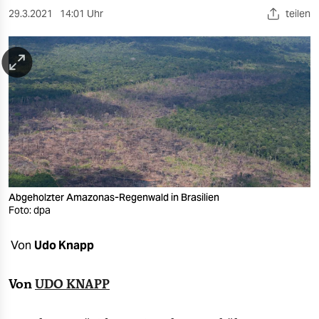
berlin
29.3.2021
14:01 Uhr
teilen
nord
wahrheit
verlag
verlag
veranstaltungen
shop
Abgeholzter Amazonas-Regenwald in Brasilien
fragen & hilfe
Foto: dpa
unterstützen
Von
Udo Knapp
abo
Von
UDO KNAPP
genossenschaft