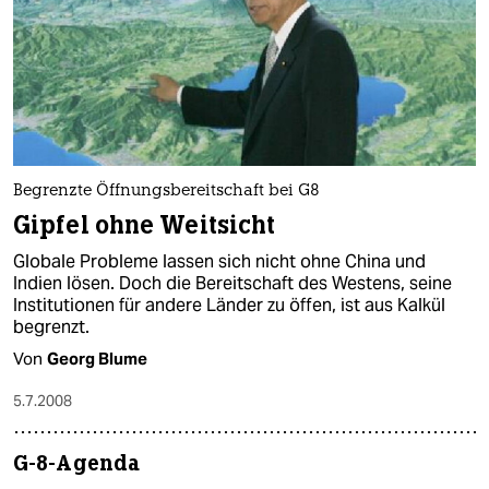
berlin
nord
wahrheit
verlag
verlag
Begrenzte Öffnungsbereitschaft bei G8
Gipfel ohne Weitsicht
veranstaltungen
Globale Probleme lassen sich nicht ohne China und
shop
Indien lösen. Doch die Bereitschaft des Westens, seine
Institutionen für andere Länder zu öffen, ist aus Kalkül
fragen & hilfe
begrenzt.
Von
Georg Blume
unterstützen
5.7.2008
abo
genossenschaft
G-8-Agenda