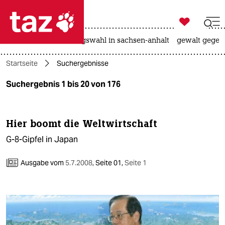

taz zahl ich
hitze
surfen
landtagswahl in sachsen-anhalt
gewalt gegen

taz zahl ich
Startseite
Suchergebnisse
taz zahl ich
Suchergebnis 1 bis 20 von 176
themen
politik
Hier boomt die Weltwirtschaft
öko
G-8-Gipfel in Japan
gesellschaft
Ausgabe vom
5.7.2008
,
Seite 01,
Seite 1
kultur
sport