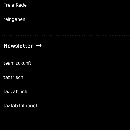
Freie Rede
reingehen
Newsletter
team zukunft
taz frisch
taz zahl ich
taz lab Infobrief