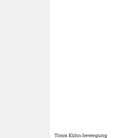
berlin
nord
wahrheit
verlag
verlag
veranstaltungen
shop
fragen & hilfe
unterstützen
abo
genossenschaft
Timm Kühn bewegung