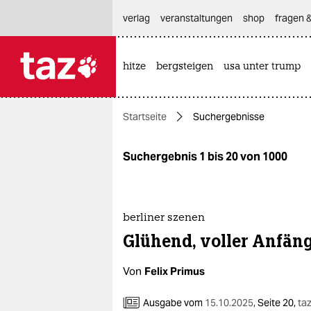
hautnavigation anspringen
hauptinhalt anspringen
footer anspringen
verlag
veranstaltungen
shop
fragen &
hitze
bergsteigen
usa unter trump

taz zahl ich
taz zahl ich
Startseite
Suchergebnisse
themen
politik
Suchergebnis 1 bis 20 von 1000
öko
gesellschaft
berliner szenen
Glühend, voller An­fän
kultur
Von
Felix Primus
sport
Ausgabe vom
15.10.2025
,
Seite 20,
taz