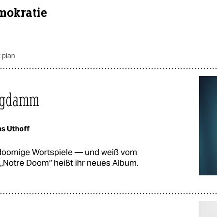
mokratie
 plan
ingdamm
s Uthoff
 doomige Wortspiele ­— und weiß vom
 „Notre Doom“ heißt ihr neues Album.