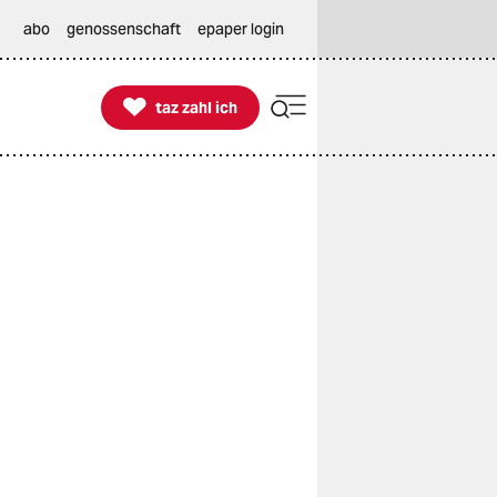
abo
genossenschaft
epaper login

taz zahl ich
taz zahl ich