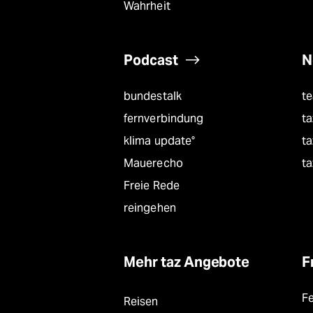
Wahrheit
Podcast
N
bundestalk
t
fernverbindung
ta
klima update°
ta
Mauerecho
ta
Freie Rede
reingehen
Mehr taz Angebote
F
F
Reisen