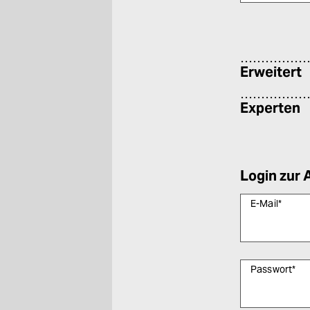
epaper login
Bitte füllen Sie
Erweitert
Experten
Login zur 
E-Mail
*
Passwort
*