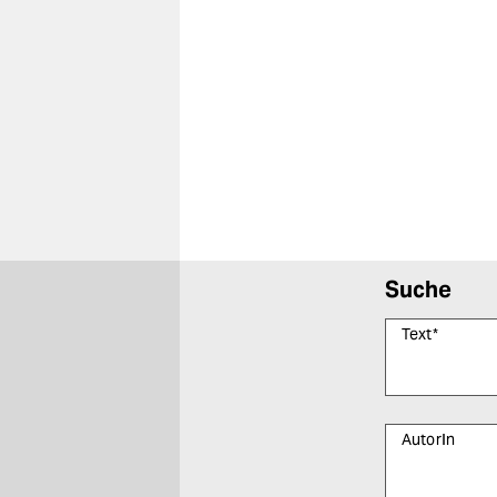
berlin
nord
wahrheit
verlag
verlag
veranstaltungen
shop
Suche
fragen & hilfe
Text
*
unterstützen
abo
AutorIn
genossenschaft