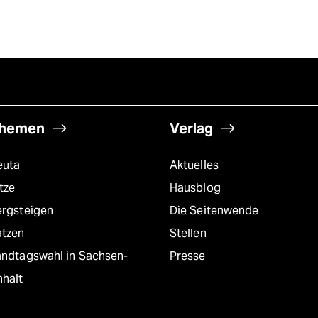
hemen
Verlag
euta
Aktuelles
tze
Hausblog
ergsteigen
Die Seitenwende
atzen
Stellen
andtagswahl in Sachsen-
Presse
nhalt