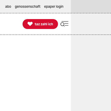
abo
genossenschaft
epaper login

taz zahl ich
taz zahl ich