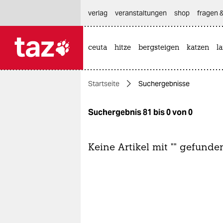
hautnavigation anspringen
hauptinhalt anspringen
footer anspringen
verlag
veranstaltungen
shop
fragen &
ceuta
hitze
bergsteigen
katzen
l

taz zahl ich
taz zahl ich
Startseite
Suchergebnisse
themen
politik
Suchergebnis 81 bis 0 von 0
öko
Keine Artikel mit "" gefunde
gesellschaft
kultur
sport