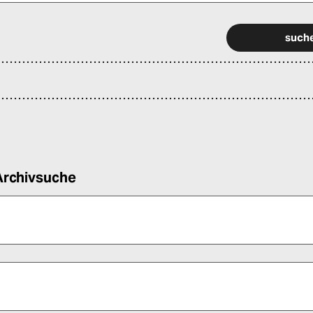
 alle Pflichtfelder (*) aus, um fortfahren zu können.
Archivsuche