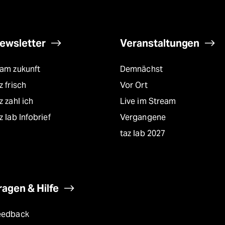
ewsletter
Veranstaltungen
eam zukunft
Demnächst
z frisch
Vor Ort
z zahl ich
Live im Stream
z lab Infobrief
Vergangene
taz lab 2027
ragen & Hilfe
eedback