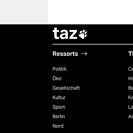
taz

Ressorts
T
Politik
C
Öko
Hi
Gesellschaft
B
Kultur
K
Sport
L
Berlin
A
Nord