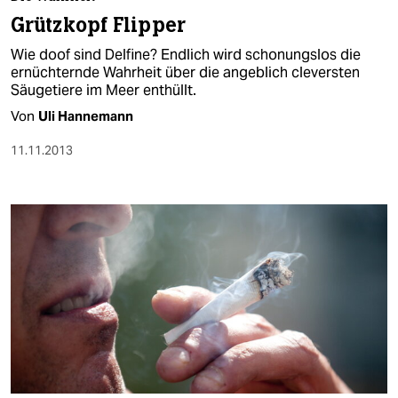
berlin
Grützkopf Flipper
nord
Wie doof sind Delfine? Endlich wird schonungslos die
ernüchternde Wahrheit über die angeblich cleversten
wahrheit
Säugetiere im Meer enthüllt.
Von
Uli Hannemann
verlag
11.11.2013
verlag
veranstaltungen
shop
fragen & hilfe
unterstützen
abo
genossenschaft