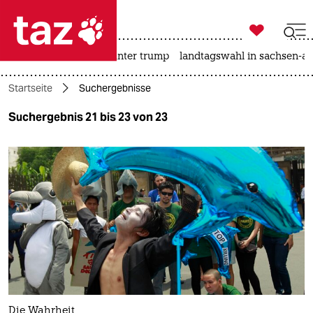

taz zahl ich
nahost-konflikt
usa unter trump
landtagswahl in sachsen-an

taz zahl ich
Startseite
Suchergebnisse
taz zahl ich
Suchergebnis 21 bis 23 von 23
themen
politik
öko
gesellschaft
kultur
sport
Die Wahrheit