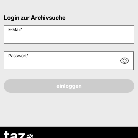
Login zur Archivsuche
E-Mail
*
Passwort
*
Bitte füllen Sie alle Pflichtfelder (*) aus, um fortfahren zu können.
taz
