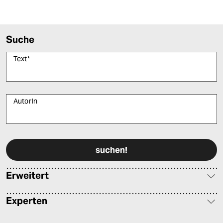
Suche
Text
*
AutorIn
Bitte füllen Sie alle Pflichtfelder (*) aus, um fortfahren zu können.
Erweitert
Experten