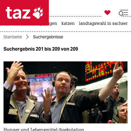

taz zahl ich
ceuta
hitze
bergsteigen
katzen
landtagswahl in sachsen-

taz zahl ich
Startseite
Suchergebnisse
taz zahl ich
Suchergebnis 201 bis 209 von 209
themen
politik
öko
gesellschaft
kultur
sport
Hunger und Lebensmittel-Spekulation