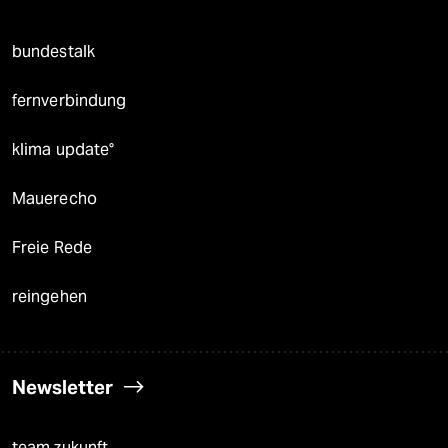
bundestalk
fernverbindung
klima update°
Mauerecho
Freie Rede
reingehen
Newsletter
team zukunft