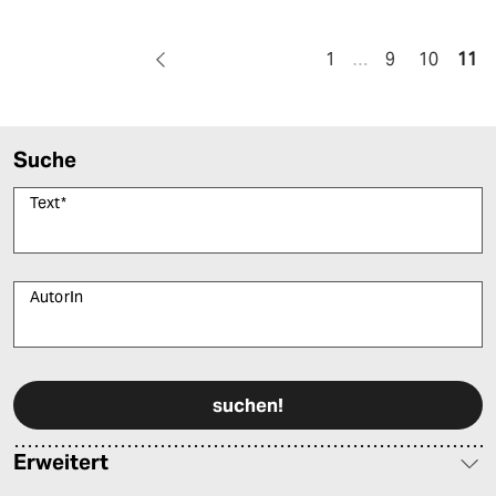
1
…
9
10
11
Suche
Text
*
AutorIn
Bitte füllen Sie alle Pflichtfelder (*) aus, um fortfahren zu können.
Erweitert