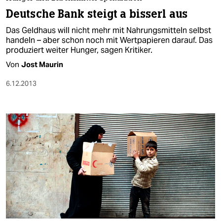
berlin
Deutsche Bank steigt a bisserl aus
nord
Das Geldhaus will nicht mehr mit Nahrungsmitteln selbst
handeln – aber schon noch mit Wertpapieren darauf. Das
wahrheit
produziert weiter Hunger, sagen Kritiker.
Von
Jost Maurin
verlag
6.12.2013
verlag
veranstaltungen
shop
fragen & hilfe
unterstützen
abo
genossenschaft