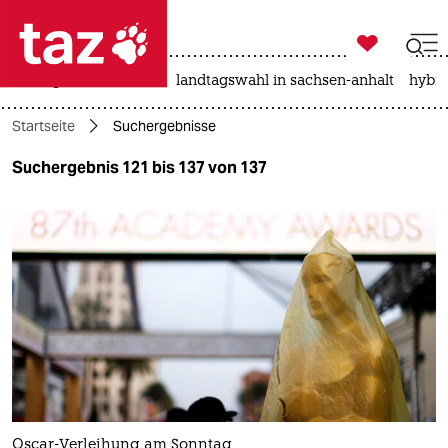

taz zahl ich
niedrigwasser
rente
landtagswahl in sachsen-anhalt
hybri

taz zahl ich
Startseite
Suchergebnisse
taz zahl ich
Suchergebnis 121 bis 137 von 137
themen
politik
öko
gesellschaft
kultur
sport
Oscar-Verleihung am Sonntag