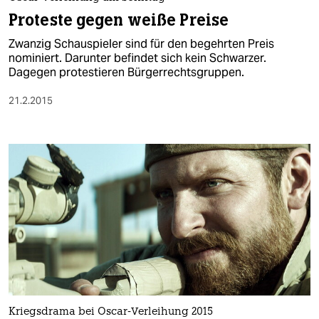
berlin
Proteste gegen weiße Preise
nord
Zwanzig Schauspieler sind für den begehrten Preis
nominiert. Darunter befindet sich kein Schwarzer.
wahrheit
Dagegen protestieren Bürgerrechtsgruppen.
verlag
21.2.2015
verlag
veranstaltungen
shop
fragen & hilfe
unterstützen
abo
genossenschaft
Kriegsdrama bei Oscar-Verleihung 2015