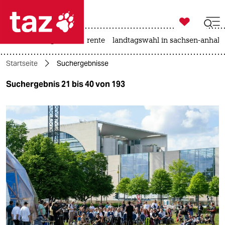

taz zahl ich
hitze
niedrigwasser
rente
landtagswahl in sachsen-anhalt

taz zahl ich
Startseite
Suchergebnisse
taz zahl ich
Suchergebnis 21 bis 40 von 193
themen
politik
öko
gesellschaft
kultur
sport