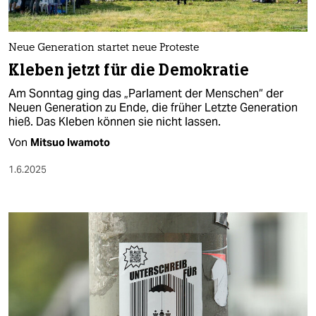
berlin
nord
Neue Generation startet neue Proteste
wahrheit
Kleben jetzt für die Demokratie
Am Sonntag ging das „Parlament der Menschen“ der
verlag
Neuen Generation zu Ende, die früher Letzte Generation
hieß. Das Kleben können sie nicht lassen.
verlag
Von
Mitsuo Iwamoto
veranstaltungen
1.6.2025
shop
fragen & hilfe
unterstützen
abo
genossenschaft