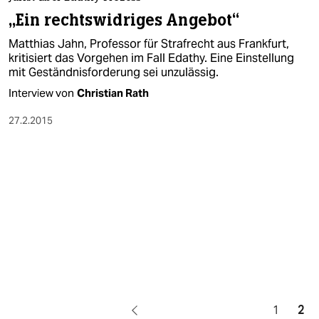
berlin
„Ein rechtswidriges Angebot“
nord
Matthias Jahn, Professor für Strafrecht aus Frankfurt,
kritisiert das Vorgehen im Fall Edathy. Eine Einstellung
wahrheit
mit Geständnisforderung sei unzulässig.
Interview von
Christian Rath
verlag
27.2.2015
verlag
veranstaltungen
shop
fragen & hilfe
unterstützen
abo
genossenschaft
1
2