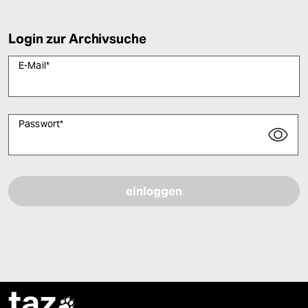
Login zur Archivsuche
E-Mail
*
Passwort
*
Bitte füllen Sie alle Pflichtfelder (*) aus, um fortfahren zu können.
taz
