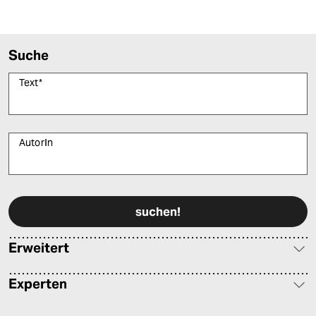
epaper login
Suche
Text
*
AutorIn
Bitte füllen Sie alle Pflichtfelder (*) aus, um fortfahren zu können.
Erweitert
Experten