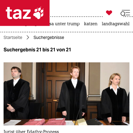

taz zahl ich
hitze
bergsteigen
usa unter trump
katzen
landtagswahl i

taz zahl ich
Startseite
Suchergebnisse
taz zahl ich
Suchergebnis 21 bis 21 von 21
themen
politik
öko
gesellschaft
kultur
sport
Jurist über Edathy-Prozess