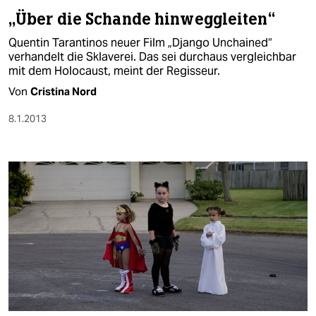
berlin
„Über die Schande hinweggleiten“
nord
Quentin Tarantinos neuer Film „Django Unchained“
verhandelt die Sklaverei. Das sei durchaus vergleichbar
wahrheit
mit dem Holocaust, meint der Regisseur.
Von
Cristina Nord
verlag
8.1.2013
verlag
veranstaltungen
shop
fragen & hilfe
unterstützen
abo
genossenschaft