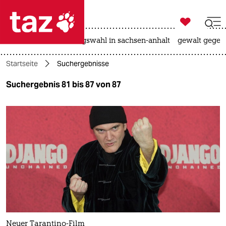

taz zahl ich
hitze
surfen
landtagswahl in sachsen-anhalt
gewalt gegen

taz zahl ich
Startseite
Suchergebnisse
taz zahl ich
Suchergebnis 81 bis 87 von 87
themen
politik
öko
gesellschaft
kultur
sport
Neuer Tarantino-Film