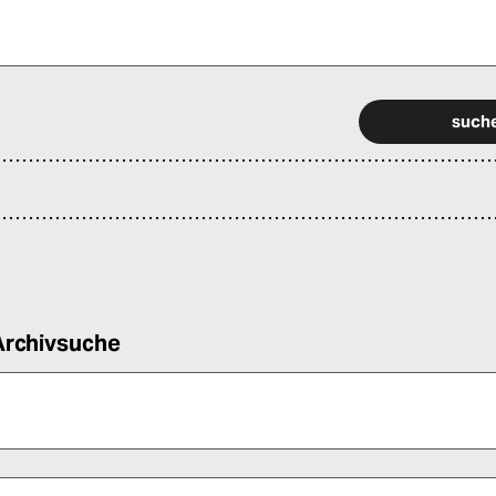
 alle Pflichtfelder (*) aus, um fortfahren zu können.
Archivsuche