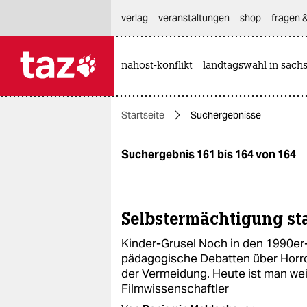
hautnavigation anspringen
hauptinhalt anspringen
footer anspringen
verlag
veranstaltungen
shop
fragen &
nahost-konflikt
landtagswahl in sach

taz zahl ich
taz zahl ich
Startseite
Suchergebnisse
themen
politik
Suchergebnis 161 bis 164 von 164
öko
gesellschaft
Selbstermächtigung sta
Kinder-Grusel Noch in den 1990er
kultur
pädagogische Debatten über Horro
der Vermeidung. Heute ist man wei
sport
Filmwissenschaftler