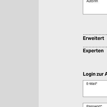
AutorIn
Bitte füllen Sie
Erweitert
Experten
Login zur 
E-Mail
*
Passwort
*