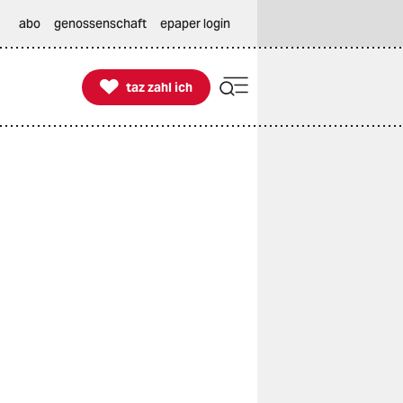
abo
genossenschaft
epaper login

taz zahl ich
taz zahl ich