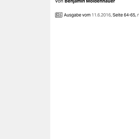
berlin
Von
Benjamin Moldenhauer
nord
Ausgabe vom
11.6.2016
,
Seite 64-65,
wahrheit
verlag
verlag
veranstaltungen
shop
fragen & hilfe
unterstützen
abo
genossenschaft