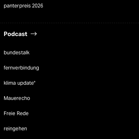
panterpreis 2026
Podcast
bundestalk
fernverbindung
klima update°
Mauerecho
Freie Rede
reingehen