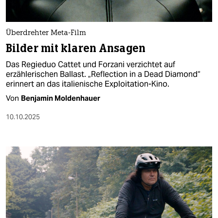
berlin
nord
Überdrehter Meta-Film
wahrheit
Bilder mit klaren Ansagen
Das Regieduo Cattet und Forzani verzichtet auf
verlag
erzählerischen Ballast. „Reflection in a Dead Diamond“
erinnert an das italienische Exploitation-Kino.
verlag
Von
Benjamin Moldenhauer
veranstaltungen
10.10.2025
shop
fragen & hilfe
unterstützen
abo
genossenschaft