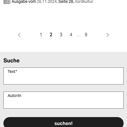
Ausgabe vom
26.11.2024
,
Seite 28,
nordkultur
1
2
3
4
…
9
Suche
Text
*
AutorIn
Bitte füllen Sie alle Pflichtfelder (*) aus, um fortfahren zu können.