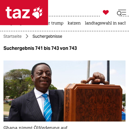

taz zahl ich
bergsteigen
usa unter trump
katzen
landtagswahl in sachs

taz zahl ich
Startseite
Suchergebnisse
taz zahl ich
Suchergebnis 741 bis 743 von 743
themen
politik
öko
gesellschaft
kultur
sport
Ghana nimmt Ölförderung auf