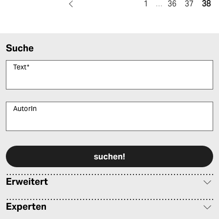
1
…
36
37
38
Suche
Text
*
AutorIn
Bitte füllen Sie alle Pflichtfelder (*) aus, um fortfahren zu können.
Erweitert
Experten