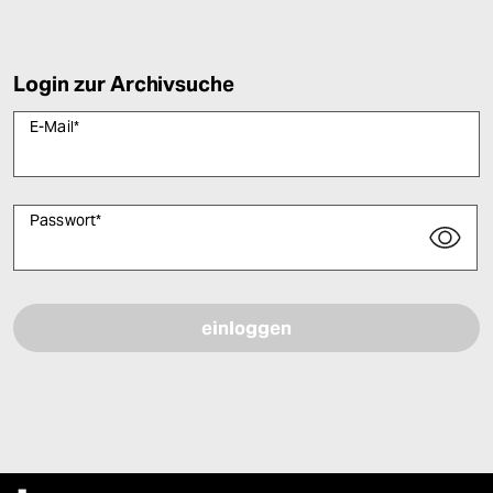
Login zur Archivsuche
E-Mail
*
Passwort
*
Bitte füllen Sie alle Pflichtfelder (*) aus, um fortfahren zu können.