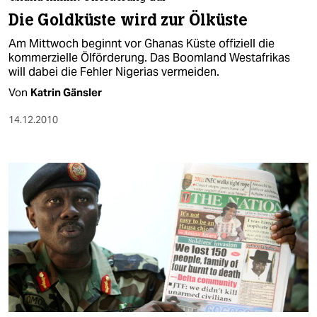
berlin
Die Goldküste wird zur Ölküste
nord
Am Mittwoch beginnt vor Ghanas Küste offiziell die
kommerzielle Ölförderung. Das Boomland Westafrikas
wahrheit
will dabei die Fehler Nigerias vermeiden.
Von
Katrin Gänsler
verlag
14.12.2010
verlag
veranstaltungen
shop
fragen & hilfe
unterstützen
abo
genossenschaft