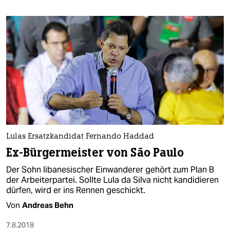
berlin
nord
wahrheit
verlag
verlag
veranstaltungen
shop
Lulas Ersatzkandidat Fernando Haddad
fragen & hilfe
Ex-Bürgermeister von São Paulo
Der Sohn libanesischer Einwanderer gehört zum Plan B
unterstützen
der Arbeiterpartei. Sollte Lula da Silva nicht kandidieren
dürfen, wird er ins Rennen geschickt.
abo
Von
Andreas Behn
genossenschaft
7.8.2018