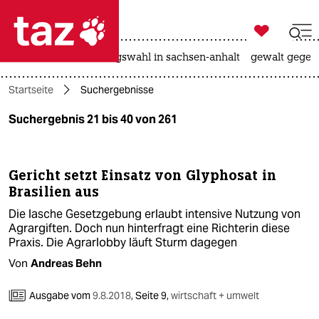

taz zahl ich
hitze
surfen
landtagswahl in sachsen-anhalt
gewalt gegen

taz zahl ich
Startseite
Suchergebnisse
taz zahl ich
Suchergebnis 21 bis 40 von 261
themen
politik
Gericht setzt Einsatz von Glyphosat in
Brasilien aus
öko
Die lasche Gesetzgebung erlaubt intensive Nutzung von
gesellschaft
Agrargiften. Doch nun hinterfragt eine Richterin diese
Praxis. Die Agrarlobby läuft Sturm dagegen
kultur
Von
Andreas Behn
sport
Ausgabe vom
9.8.2018
,
Seite 9,
wirtschaft + umwelt