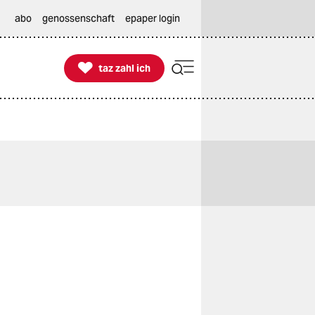
abo
genossenschaft
epaper login

taz zahl ich
taz zahl ich