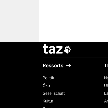
taz

Ressorts
T
Politik
Na
Öko
U
Gesellschaft
L
Kultur
A