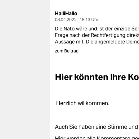
berlin
HalliHallo
nord
08.04.2022 , 18:13 Uhr
wahrheit
Die Nato wäre und ist der einzige Sc
Frage nach der Rechtfertigung direkt
verlag
Aussage mit. Die angemeldete Demon
zum Beitrag
verlag
veranstaltungen
Hier könnten Ihre 
shop
fragen & hilfe
unterstützen
Herzlich willkommen.
abo
Auch Sie haben eine Stimme und 
genossenschaft
Hier werden alle Kommentare ge