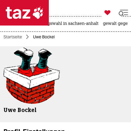

taz zahl ich
hitze
surfen
landtagswahl in sachsen-anhalt
gewalt gegen

taz zahl ich
Startseite
Uwe Bockel
taz zahl ich
themen
politik
öko
gesellschaft
kultur
Uwe Bockel
sport