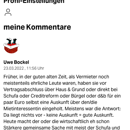
Profil-Einstellungen
berlin
nord
meine Kommentare
wahrheit
verlag
verlag
Uwe Bockel
veranstaltungen
23.03.2022 , 11:56 Uhr
shop
Früher, in der guten alten Zeit, als Vermieter noch
meistenteils ehrliche Leute waren, haben sie vor
fragen & hilfe
Vertragsabschluss über Haus & Grund oder direkt bei
Schufa oder Creditreform oder Bürgel oder d&b für ein
unterstützen
paar Euro selbst eine Auskunft über den/die
abo
Mietinteressentin eingeholt. Meistens war die Antwort:
Da liegt nichts vor - keine Auskunft = gute Auskunft.
genossenschaft
Heute macht der oder die wirtschaftlich eh schon
Stärkere gemeinsame Sache mit meist der Schufa und