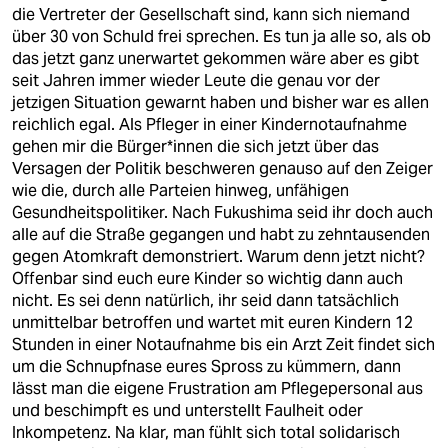
berlin
die Vertreter der Gesellschaft sind, kann sich niemand
über 30 von Schuld frei sprechen. Es tun ja alle so, als ob
nord
das jetzt ganz unerwartet gekommen wäre aber es gibt
seit Jahren immer wieder Leute die genau vor der
wahrheit
jetzigen Situation gewarnt haben und bisher war es allen
reichlich egal. Als Pfleger in einer Kindernotaufnahme
verlag
gehen mir die Bürger*innen die sich jetzt über das
Versagen der Politik beschweren genauso auf den Zeiger
verlag
wie die, durch alle Parteien hinweg, unfähigen
Gesundheitspolitiker. Nach Fukushima seid ihr doch auch
veranstaltungen
alle auf die Straße gegangen und habt zu zehntausenden
shop
gegen Atomkraft demonstriert. Warum denn jetzt nicht?
Offenbar sind euch eure Kinder so wichtig dann auch
fragen & hilfe
nicht. Es sei denn natürlich, ihr seid dann tatsächlich
unmittelbar betroffen und wartet mit euren Kindern 12
unterstützen
Stunden in einer Notaufnahme bis ein Arzt Zeit findet sich
um die Schnupfnase eures Spross zu kümmern, dann
abo
lässt man die eigene Frustration am Pflegepersonal aus
und beschimpft es und unterstellt Faulheit oder
genossenschaft
Inkompetenz. Na klar, man fühlt sich total solidarisch