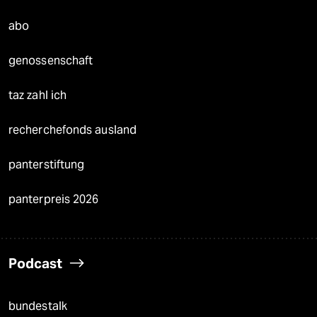
abo
genossenschaft
taz zahl ich
recherchefonds ausland
panterstiftung
panterpreis 2026
Podcast
bundestalk