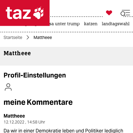

taz zahl ich
hitze
bergsteigen
usa unter trump
katzen
landtagswahl i

taz zahl ich
Startseite
Mattheee
taz zahl ich
Mattheee
themen
politik
Profil-Einstellungen
öko
gesellschaft
meine Kommentare
kultur
Mattheee
sport
12.12.2022 , 14:58 Uhr
Da wir in einer Demokratie leben und Politiker lediglich