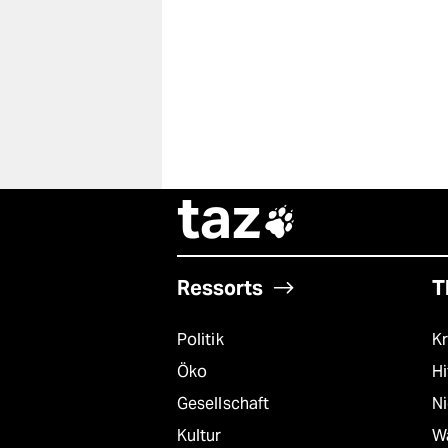
taz

Ressorts
T
Politik
Kr
Öko
Hi
Gesellschaft
N
Kultur
W