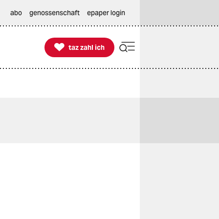
abo
genossenschaft
epaper login

taz zahl ich
taz zahl ich