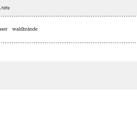
 hilfe
sser
waldbrände