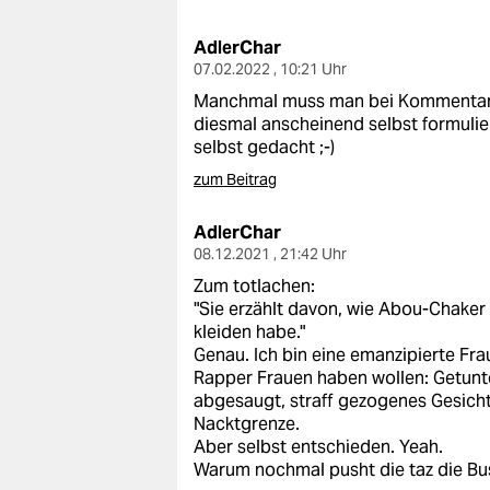
berlin
AdlerChar
nord
07.02.2022 , 10:21 Uhr
wahrheit
Manchmal muss man bei Kommentaren
diesmal anscheinend selbst formulier
verlag
selbst gedacht ;-)
zum Beitrag
verlag
AdlerChar
veranstaltungen
08.12.2021 , 21:42 Uhr
shop
Zum totlachen:
"Sie erzählt davon, wie Abou-Chaker i
fragen & hilfe
kleiden habe."
Genau. Ich bin eine emanzipierte Frau
unterstützen
Rapper Frauen haben wollen: Getunte
abgesaugt, straff gezogenes Gesicht
abo
Nacktgrenze.
Aber selbst entschieden. Yeah.
genossenschaft
Warum nochmal pusht die taz die B