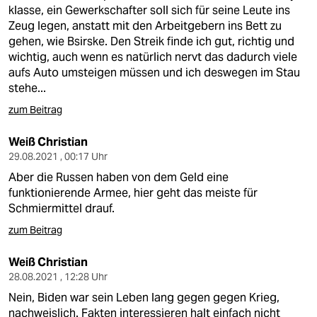
berlin
klasse, ein Gewerkschafter soll sich für seine Leute ins
Zeug legen, anstatt mit den Arbeitgebern ins Bett zu
nord
gehen, wie Bsirske. Den Streik finde ich gut, richtig und
wichtig, auch wenn es natürlich nervt das dadurch viele
wahrheit
aufs Auto umsteigen müssen und ich deswegen im Stau
stehe...
verlag
zum Beitrag
verlag
Weiß Christian
veranstaltungen
29.08.2021 , 00:17 Uhr
Aber die Russen haben von dem Geld eine
shop
funktionierende Armee, hier geht das meiste für
fragen & hilfe
Schmiermittel drauf.
zum Beitrag
unterstützen
Weiß Christian
abo
28.08.2021 , 12:28 Uhr
genossenschaft
Nein, Biden war sein Leben lang gegen gegen Krieg,
nachweislich. Fakten interessieren halt einfach nicht