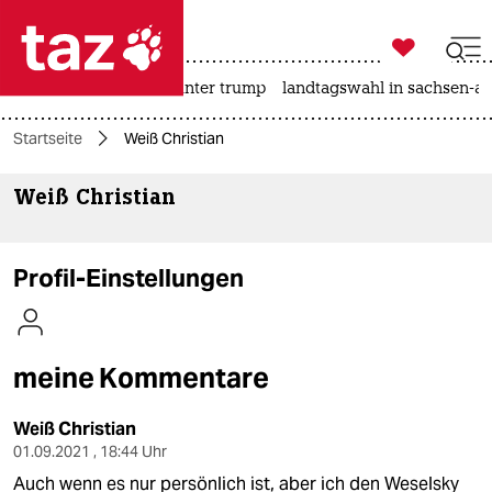

taz zahl ich
nahost-konflikt
usa unter trump
landtagswahl in sachsen-an

taz zahl ich
Startseite
Weiß Christian
taz zahl ich
Weiß Christian
themen
politik
Profil-Einstellungen
öko
gesellschaft
meine Kommentare
kultur
Weiß Christian
sport
01.09.2021 , 18:44 Uhr
Auch wenn es nur persönlich ist, aber ich den Weselsky