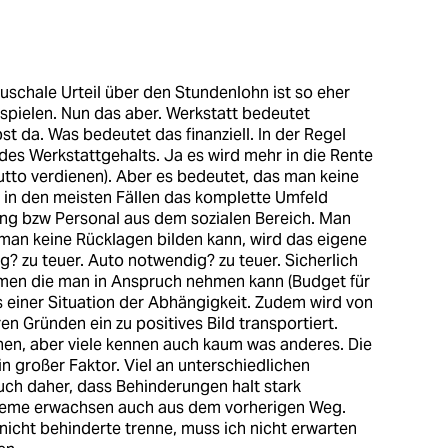
uschale Urteil über den Stundenlohn ist so eher
inspielen. Nun das aber. Werkstatt bedeutet
st da. Was bedeutet das finanziell. In der Regel
des Werkstattgehalts. Ja es wird mehr in die Rente
utto verdienen). Aber es bedeutet, das man keine
 in den meisten Fällen das komplette Umfeld
ng bzw Personal aus dem sozialen Bereich. Man
Da man keine Rücklagen bilden kann, wird das eigene
 zu teuer. Auto notwendig? zu teuer. Sicherlich
men die man in Anspruch nehmen kann (Budget für
s einer Situation der Abhängigkeit. Zudem wird von
n Gründen ein zu positives Bild transportiert.
chen, aber viele kennen auch kaum was anderes. Die
n großer Faktor. Viel an unterschiedlichen
ch daher, dass Behinderungen halt stark
obleme erwachsen auch aus dem vorherigen Weg.
nicht behinderte trenne, muss ich nicht erwarten