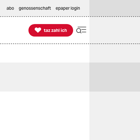
abo
genossenschaft
epaper login

taz zahl ich
taz zahl ich