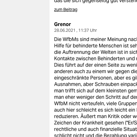
das die sich gegenseitig gut versteh
epaper login
zum Beitrag
Grenor
28.06.2021 , 11:37 Uhr
Die WfbMs sind meiner Meinung nach
Hilfe für behinderte Menschen ist se
die Auftrennung der Welten ist in sic
Kontakte zwischen Behinderten und n
Dies führt auf der einen Seite zu we
anderen auch zu einem wir gegen die 
eingeschränkte Personen, aber es gib
Ausnahmen, aber Schrauben einpacken
man trifft sich auf dem kleinsten g
man eher weniger den Schritt auf de
WfbM nicht verteufeln, viele Gruppen
auch hier schleicht es sich leicht e
reduzieren. Äußert man Kritik oder w
Zeichen der Krankheit gesehen ("Er/Si
rechtliche und auch finanzielle Situ
schlicht nicht und die Bezahlung var