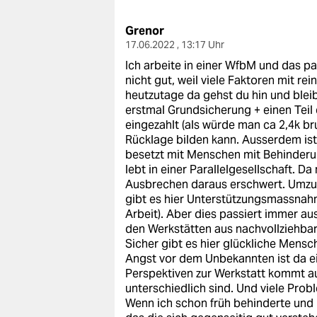
berlin
Grenor
nord
17.06.2022 , 13:17 Uhr
wahrheit
Ich arbeite in einer WfbM und das pa
nicht gut, weil viele Faktoren mit re
verlag
heutzutage da gehst du hin und bleib
erstmal Grundsicherung + einen Teil 
verlag
eingezahlt (als würde man ca 2,4k br
Rücklage bilden kann. Ausserdem ist
veranstaltungen
besetzt mit Menschen mit Behinderu
lebt in einer Parallelgesellschaft. 
shop
Ausbrechen daraus erschwert. Umzug?
gibt es hier Unterstützungsmassnah
fragen & hilfe
Arbeit). Aber dies passiert immer au
den Werkstätten aus nachvollziehbare
unterstützen
Sicher gibt es hier glückliche Mens
Angst vor dem Unbekannten ist da ei
abo
Perspektiven zur Werkstatt kommt au
unterschiedlich sind. Und viele Pr
genossenschaft
Wenn ich schon früh behinderte und 