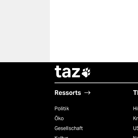
taz

Ressorts
T
Politik
Hi
Öko
Kr
Gesellschaft
U