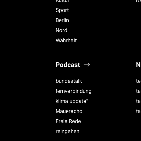
Kultur
Na
Sport
Berlin
Nord
Wahrheit
Podcast
N
bundestalk
t
fernverbindung
ta
klima update°
ta
Mauerecho
ta
Freie Rede
reingehen