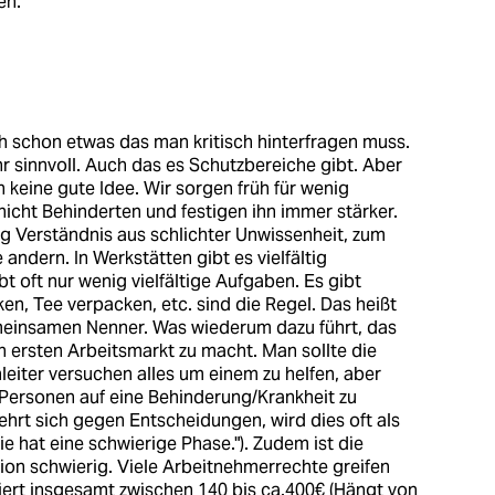
en.
 schon etwas das man kritisch hinterfragen muss.
hr sinnvoll. Auch das es Schutzbereiche gibt. Aber
h keine gute Idee. Wir sorgen früh für wenig
icht Behinderten und festigen ihn immer stärker.
nig Verständnis aus schlichter Unwissenheit, zum
andern. In Werkstätten gibt es vielfältig
t oft nur wenig vielfältige Aufgaben. Es gibt
, Tee verpacken, etc. sind die Regel. Das heißt
emeinsamen Nenner. Was wiederum dazu führt, das
n ersten Arbeitsmarkt zu macht. Man sollte die
leiter versuchen alles um einem zu helfen, aber
in Personen auf eine Behinderung/Krankheit zu
ehrt sich gegen Entscheidungen, wird dies oft als
e hat eine schwierige Phase."). Zudem ist die
ation schwierig. Viele Arbeitnehmerrechte greifen
iiert insgesamt zwischen 140 bis ca.400€ (Hängt von