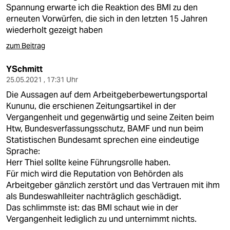
berlin
Spannung erwarte ich die Reaktion des BMI zu den
erneuten Vorwürfen, die sich in den letzten 15 Jahren
nord
wiederholt gezeigt haben
wahrheit
zum Beitrag
verlag
YSchmitt
25.05.2021 , 17:31 Uhr
verlag
Die Aussagen auf dem Arbeitgeberbewertungsportal
Kununu, die erschienen Zeitungsartikel in der
veranstaltungen
Vergangenheit und gegenwärtig und seine Zeiten beim
Htw, Bundesverfassungsschutz, BAMF und nun beim
shop
Statistischen Bundesamt sprechen eine eindeutige
fragen & hilfe
Sprache:
Herr Thiel sollte keine Führungsrolle haben.
unterstützen
Für mich wird die Reputation von Behörden als
Arbeitgeber gänzlich zerstört und das Vertrauen mit ihm
abo
als Bundeswahlleiter nachträglich geschädigt.
Das schlimmste ist: das BMI schaut wie in der
genossenschaft
Vergangenheit lediglich zu und unternimmt nichts.