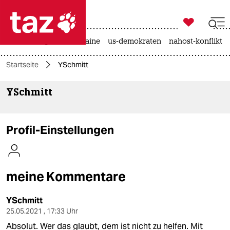

taz zahl ich
hitze
krieg in der ukraine
us-demokraten
nahost-konflikt

taz zahl ich
Startseite
YSchmitt
taz zahl ich
YSchmitt
themen
politik
Profil-Einstellungen
öko
gesellschaft
meine Kommentare
kultur
YSchmitt
sport
25.05.2021 , 17:33 Uhr
Absolut. Wer das glaubt, dem ist nicht zu helfen. Mit