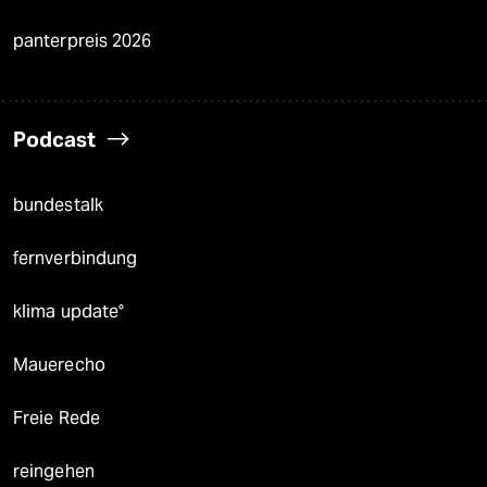
panterpreis 2026
Podcast
bundestalk
fernverbindung
klima update°
Mauerecho
Freie Rede
reingehen