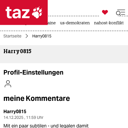

taz zahl ich
hitze
krieg in der ukraine
us-demokraten
nahost-konflikt

taz zahl ich
Startseite
Harry0815
taz zahl ich
Harry0815
themen
politik
Profil-Einstellungen
öko
gesellschaft
meine Kommentare
kultur
Harry0815
sport
14.12.2025 , 11:59 Uhr
Mit ein paar subtilen - und legalen damit