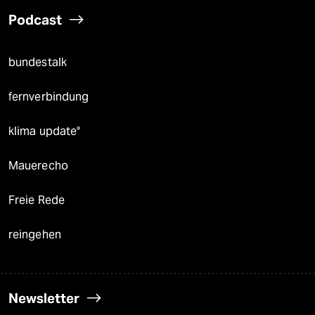
Podcast
bundestalk
fernverbindung
klima update°
Mauerecho
Freie Rede
reingehen
Newsletter