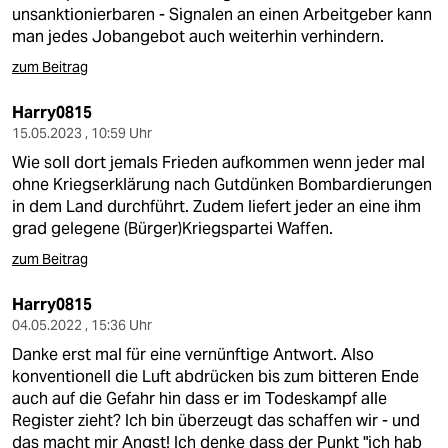
berlin
unsanktionierbaren - Signalen an einen Arbeitgeber kann
man jedes Jobangebot auch weiterhin verhindern.
nord
zum Beitrag
wahrheit
Harry0815
verlag
15.05.2023 , 10:59 Uhr
Wie soll dort jemals Frieden aufkommen wenn jeder mal
verlag
ohne Kriegserklärung nach Gutdünken Bombardierungen
in dem Land durchführt. Zudem liefert jeder an eine ihm
veranstaltungen
grad gelegene (Bürger)Kriegspartei Waffen.
shop
zum Beitrag
fragen & hilfe
Harry0815
04.05.2022 , 15:36 Uhr
unterstützen
Danke erst mal für eine vernünftige Antwort. Also
abo
konventionell die Luft abdrücken bis zum bitteren Ende
auch auf die Gefahr hin dass er im Todeskampf alle
genossenschaft
Register zieht? Ich bin überzeugt das schaffen wir - und
das macht mir Angst! Ich denke dass der Punkt "ich hab