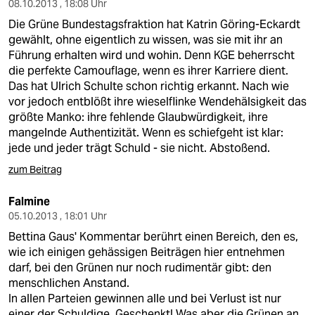
08.10.2013 , 18:08 Uhr
Die Grüne Bundestagsfraktion hat Katrin Göring-Eckardt
gewählt, ohne eigentlich zu wissen, was sie mit ihr an
Führung erhalten wird und wohin. Denn KGE beherrscht
die perfekte Camouflage, wenn es ihrer Karriere dient.
Das hat Ulrich Schulte schon richtig erkannt. Nach wie
vor jedoch entblößt ihre wieselflinke Wendehälsigkeit das
größte Manko: ihre fehlende Glaubwürdigkeit, ihre
mangelnde Authentizität. Wenn es schiefgeht ist klar:
jede und jeder trägt Schuld - sie nicht. Abstoßend.
zum Beitrag
Falmine
05.10.2013 , 18:01 Uhr
Bettina Gaus' Kommentar berührt einen Bereich, den es,
wie ich einigen gehässigen Beiträgen hier entnehmen
darf, bei den Grünen nur noch rudimentär gibt: den
menschlichen Anstand.
In allen Parteien gewinnen alle und bei Verlust ist nur
einer der Schuldige. Geschenkt! Was aber die Grünen an