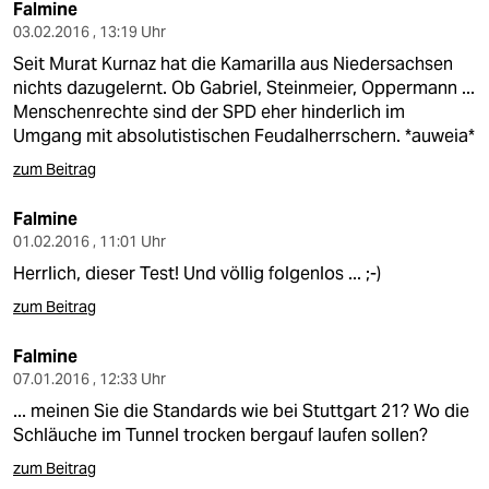
berlin
Falmine
03.02.2016 , 13:19 Uhr
nord
Seit Murat Kurnaz hat die Kamarilla aus Niedersachsen
nichts dazugelernt. Ob Gabriel, Steinmeier, Oppermann ...
wahrheit
Menschenrechte sind der SPD eher hinderlich im
Umgang mit absolutistischen Feudalherrschern. *auweia*
verlag
zum Beitrag
verlag
Falmine
veranstaltungen
01.02.2016 , 11:01 Uhr
Herrlich, dieser Test! Und völlig folgenlos ... ;-)
shop
zum Beitrag
fragen & hilfe
Falmine
unterstützen
07.01.2016 , 12:33 Uhr
abo
... meinen Sie die Standards wie bei Stuttgart 21? Wo die
Schläuche im Tunnel trocken bergauf laufen sollen?
genossenschaft
zum Beitrag