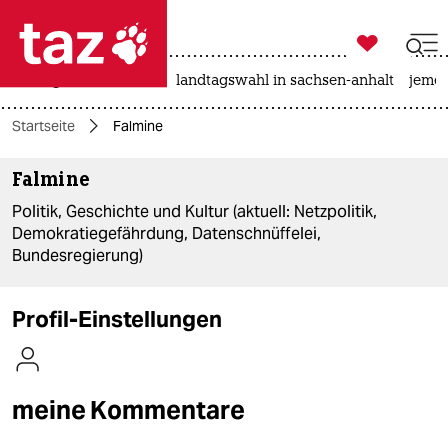

taz zahl ich
niedrigwasser
rente
landtagswahl in sachsen-anhalt
jeme

taz zahl ich
Startseite
Falmine
taz zahl ich
Falmine
themen
Politik, Geschichte und Kultur (aktuell: Netzpolitik,
politik
Demokratiegefährdung, Datenschnüffelei,
Bundesregierung)
öko
gesellschaft
Profil-Einstellungen
kultur
sport
meine Kommentare