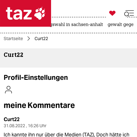

taz zahl ich
hitze
surfen
landtagswahl in sachsen-anhalt
gewalt gegen

taz zahl ich
Startseite
Curt22
taz zahl ich
Curt22
themen
politik
Profil-Einstellungen
öko
gesellschaft
meine Kommentare
kultur
Curt22
sport
31.08.2022 , 16:26 Uhr
Ich kannte ihn nur über die Medien (TAZ), Doch hätte ich