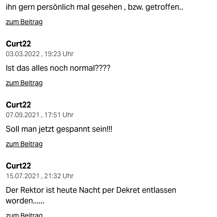
berlin
ihn gern persönlich mal gesehen , bzw. getroffen..
nord
zum Beitrag
wahrheit
Curt22
03.03.2022 , 19:23 Uhr
verlag
Ist das alles noch normal????
zum Beitrag
verlag
veranstaltungen
Curt22
07.09.2021 , 17:51 Uhr
shop
Soll man jetzt gespannt sein!!!
fragen & hilfe
zum Beitrag
unterstützen
Curt22
15.07.2021 , 21:32 Uhr
abo
Der Rektor ist heute Nacht per Dekret entlassen
genossenschaft
worden......
zum Beitrag