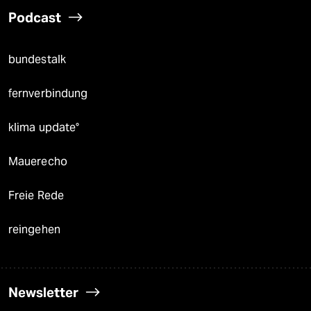
Podcast
bundestalk
fernverbindung
klima update°
Mauerecho
Freie Rede
reingehen
Newsletter