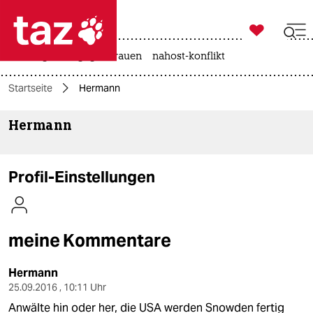

taz zahl ich
hitze
gewalt gegen frauen
nahost-konflikt

taz zahl ich
Startseite
Hermann
taz zahl ich
Hermann
themen
politik
Profil-Einstellungen
öko
gesellschaft
meine Kommentare
kultur
Hermann
sport
25.09.2016 , 10:11 Uhr
Anwälte hin oder her, die USA werden Snowden fertig