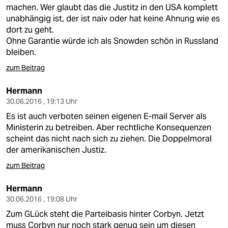
berlin
machen. Wer glaubt das die Justitz in den USA komplett
unabhängig ist, der ist naiv oder hat keine Ahnung wie es
nord
dort zu geht.
Ohne Garantie würde ich als Snowden schön in Russland
wahrheit
bleiben.
verlag
zum Beitrag
verlag
Hermann
30.06.2016 , 19:13 Uhr
veranstaltungen
Es ist auch verboten seinen eigenen E-mail Server als
Ministerin zu betreiben. Aber rechtliche Konsequenzen
shop
scheint das nicht nach sich zu ziehen. Die Doppelmoral
fragen & hilfe
der amerikanischen Justiz.
zum Beitrag
unterstützen
Hermann
abo
30.06.2016 , 19:08 Uhr
genossenschaft
Zum GLück steht die Parteibasis hinter Corbyn. Jetzt
muss Corbyn nur noch stark genug sein um diesen