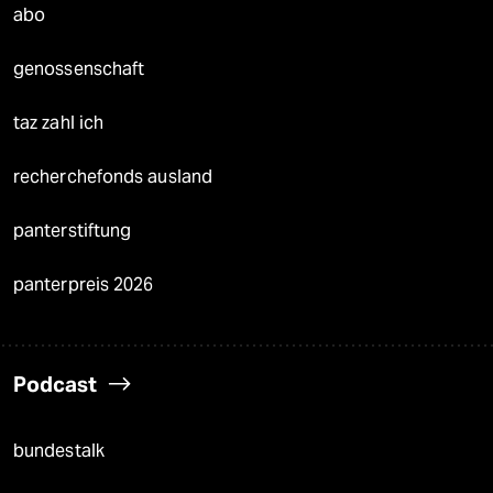
abo
genossenschaft
taz zahl ich
recherchefonds ausland
panterstiftung
panterpreis 2026
Podcast
bundestalk