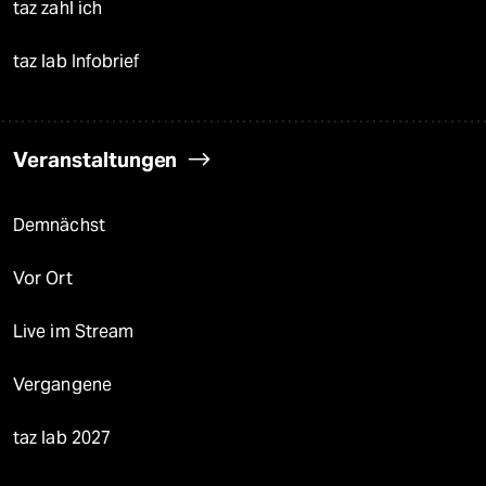
taz zahl ich
taz lab Infobrief
Veranstaltungen
Demnächst
Vor Ort
Live im Stream
Vergangene
taz lab 2027