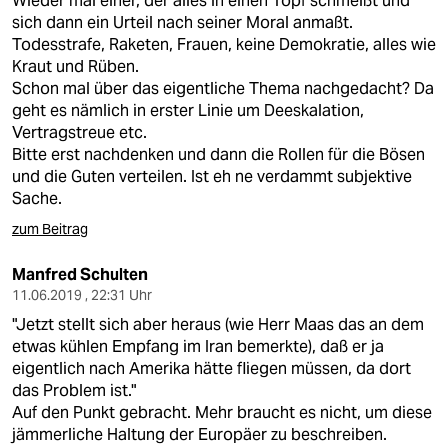
Wieder mal einer, der alles in einen Topf schmeißt und
epaper login
sich dann ein Urteil nach seiner Moral anmaßt.
Todesstrafe, Raketen, Frauen, keine Demokratie, alles wie
Kraut und Rüben.
Schon mal über das eigentliche Thema nachgedacht? Da
geht es nämlich in erster Linie um Deeskalation,
Vertragstreue etc.
Bitte erst nachdenken und dann die Rollen für die Bösen
und die Guten verteilen. Ist eh ne verdammt subjektive
Sache.
zum Beitrag
Manfred Schulten
11.06.2019 , 22:31 Uhr
"Jetzt stellt sich aber heraus (wie Herr Maas das an dem
etwas kühlen Empfang im Iran bemerkte), daß er ja
eigentlich nach Amerika hätte fliegen müssen, da dort
das Problem ist."
Auf den Punkt gebracht. Mehr braucht es nicht, um diese
jämmerliche Haltung der Europäer zu beschreiben.