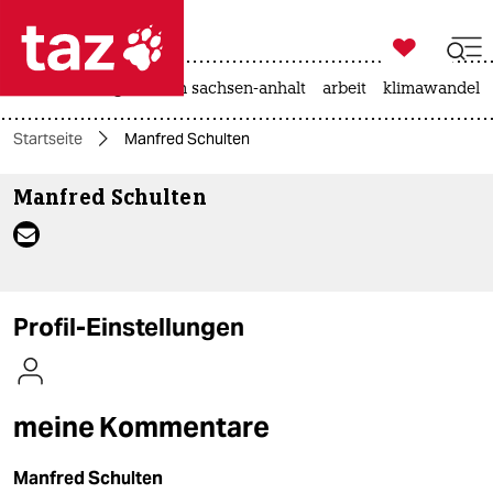

taz zahl ich
hitze
landtagswahl in sachsen-anhalt
arbeit
klimawandel

taz zahl ich
Startseite
Manfred Schulten
taz zahl ich
Manfred Schulten
themen
politik
öko
Profil-Einstellungen
gesellschaft
kultur
meine Kommentare
sport
Manfred Schulten