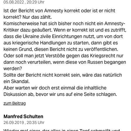
berlin
05.08.2022 , 20:29 Uhr
Ist der Bericht von Amnesty korrekt oder ist er nicht
nord
korrekt? Nur das zählt.
Komischerweise hat sich bisher noch nicht ein Amnesty-
wahrheit
Kritiker dazu geäußert. Wenn er korrekt ist und es zutrifft,
dass die Ukraine zivile Einrichtungen nutzt, um von dort
verlag
aus kriegerische Handlungen zu starten, dann gibt es
keinen Grund, diesen Bericht nicht zu veröffentlichen.
verlag
Oder soll man jetzt Verstöße gegen das Kriegsrecht nur
dann noch verurteilen, wenn diese von Russen begangen
veranstaltungen
werden?
shop
Sollte der Bericht nicht korrekt sein, wäre das natürlich
ein Skandal.
fragen & hilfe
Aber warten wir doch erst einmal die inhaltliche
Diskussion ab, bevor wir uns auf eine Seite schlagen.
unterstützen
zum Beitrag
abo
Manfred Schulten
genossenschaft
26.09.2019 , 20:35 Uhr