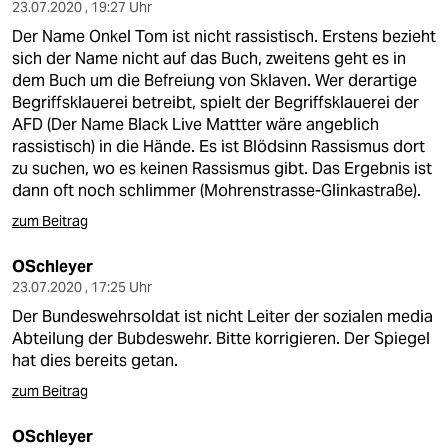
berlin
23.07.2020 , 19:27 Uhr
Der Name Onkel Tom ist nicht rassistisch. Erstens bezieht
nord
sich der Name nicht auf das Buch, zweitens geht es in
dem Buch um die Befreiung von Sklaven. Wer derartige
wahrheit
Begriffsklauerei betreibt, spielt der Begriffsklauerei der
AFD (Der Name Black Live Mattter wäre angeblich
verlag
rassistisch) in die Hände. Es ist Blödsinn Rassismus dort
zu suchen, wo es keinen Rassismus gibt. Das Ergebnis ist
verlag
dann oft noch schlimmer (Mohrenstrasse-Glinkastraße).
veranstaltungen
zum Beitrag
shop
OSchleyer
23.07.2020 , 17:25 Uhr
fragen & hilfe
Der Bundeswehrsoldat ist nicht Leiter der sozialen media
unterstützen
Abteilung der Bubdeswehr. Bitte korrigieren. Der Spiegel
hat dies bereits getan.
abo
zum Beitrag
genossenschaft
OSchleyer