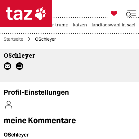

taz zahl ich
bergsteigen
usa unter trump
katzen
landtagswahl in sachs

taz zahl ich
Startseite
OSchleyer
taz zahl ich
OSchleyer
themen
politik
öko
Profil-Einstellungen
gesellschaft
kultur
meine Kommentare
sport
OSchleyer