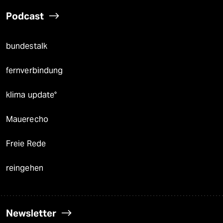
Podcast
bundestalk
fernverbindung
klima update°
Mauerecho
Freie Rede
reingehen
Newsletter