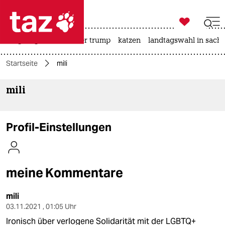

taz zahl ich
bergsteigen
usa unter trump
katzen
landtagswahl in sachs

taz zahl ich
Startseite
mili
taz zahl ich
mili
themen
politik
Profil-Einstellungen
öko
gesellschaft
meine Kommentare
kultur
mili
sport
03.11.2021 , 01:05 Uhr
Ironisch über verlogene Solidarität mit der LGBTQ+