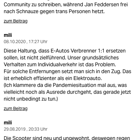
berlin
Community zu schreiben, während Jan Feddersen frei
nach Schnauze gegen trans Personen hetzt.
nord
zum Beitrag
wahrheit
mili
verlag
08.10.2020 , 17:27 Uhr
Diese Haltung, dass E-Autos Verbrenner 1:1 ersetzen
verlag
sollen, ist nicht zielführend. Unser grundsätzliches
Verhalten zum Individualverkehr ist das Problem.
veranstaltungen
Für solche Entfernungen setzt man sich in den Zug. Das
ist erheblich effizienter als ein Elektroauto.
shop
(Ich klammere da die Pandemiesituation mal aus, was
fragen & hilfe
vielleicht noch als Ausrede durchgeht, das gerade jetzt
nicht unbedingt zu tun.)
unterstützen
zum Beitrag
abo
mili
genossenschaft
29.08.2019 , 20:33 Uhr
Die Scooter sind neu und ungewohnt, deswegen regen