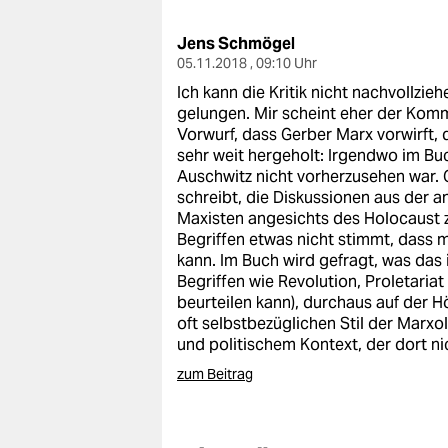
berlin
Jens Schmögel
nord
05.11.2018 , 09:10 Uhr
wahrheit
Ich kann die Kritik nicht nachvollzie
gelungen. Mir scheint eher der Kom
verlag
Vorwurf, dass Gerber Marx vorwirft, 
sehr weit hergeholt: Irgendwo im Buc
verlag
Auschwitz nicht vorherzusehen war. G
schreibt, die Diskussionen aus der ant
veranstaltungen
Maxisten angesichts des Holocaust z
Begriffen etwas nicht stimmt, dass 
shop
kann. Im Buch wird gefragt, was das
Begriffen wie Revolution, Proletaria
fragen & hilfe
beurteilen kann), durchaus auf der 
oft selbstbezüglichen Stil der Marxol
unterstützen
und politischem Kontext, der dort n
abo
zum Beitrag
genossenschaft