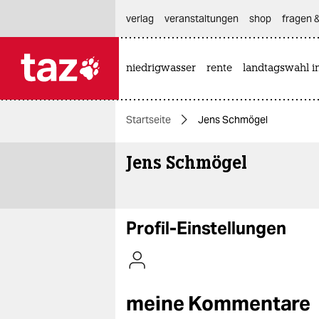
hautnavigation anspringen
hauptinhalt anspringen
footer anspringen
verlag
veranstaltungen
shop
fragen &
niedrigwasser
rente
landtagswahl i

taz zahl ich
taz zahl ich
Startseite
Jens Schmögel
themen
Jens Schmögel
politik
öko
gesellschaft
Profil-Einstellungen
kultur
sport
meine Kommentare