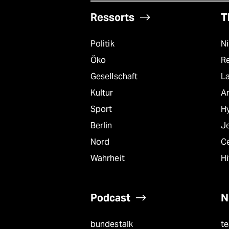
Ressorts
T
Politik
N
Öko
R
Gesellschaft
L
Kultur
A
Sport
Hy
Berlin
J
Nord
C
Wahrheit
Hi
Podcast
N
bundestalk
t