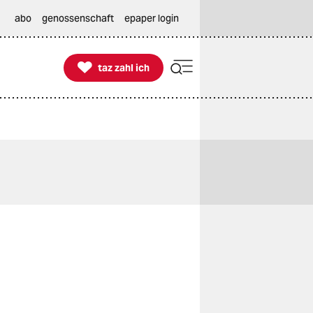
abo
genossenschaft
epaper login

taz zahl ich
taz zahl ich