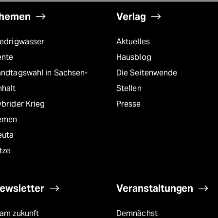
hemen
Verlag
iedrigwasser
Aktuelles
ente
Hausblog
andtagswahl in Sachsen-
Die Seitenwende
nhalt
Stellen
brider Krieg
Presse
emen
euta
tze
ewsletter
Veranstaltungen
eam zukunft
Demnächst