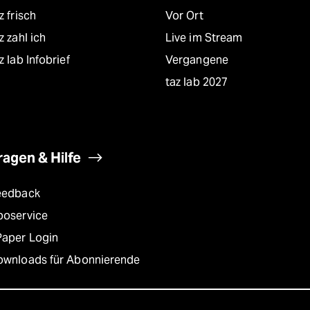
z frisch
Vor Ort
z zahl ich
Live im Stream
z lab Infobrief
Vergangene
taz lab 2027
ragen & Hilfe
eedback
boservice
Paper Login
ownloads für Abonnierende