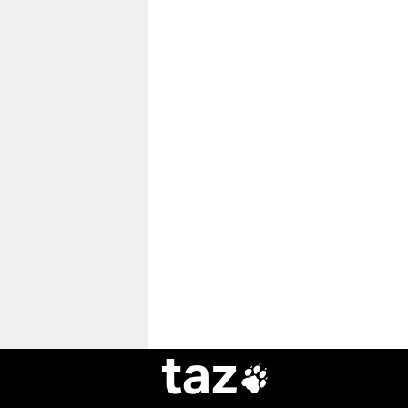
taz
