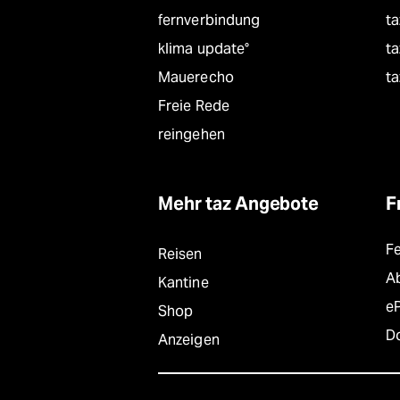
fernverbindung
ta
klima update°
ta
Mauerecho
ta
Freie Rede
reingehen
Mehr taz Angebote
F
F
Reisen
A
Kantine
e
Shop
D
Anzeigen