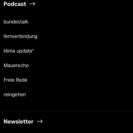
Podcast
bundestalk
fernverbindung
klima update°
Mauerecho
Freie Rede
reingehen
Newsletter