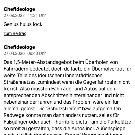
berlin
Chefideologe
nord
27.09.2023 , 11:21 Uhr
Genius huius loci.
wahrheit
zum Beitrag
verlag
Chefideologe
verlag
27.04.2020 , 09:43 Uhr
Das 1,5-Meter-Abstandsgebot beim Überholen von
veranstaltungen
Fahrrädern bedeutet doch de facto ein Überholverbot für
weite Teile des (deutschen) innerstädtischen
shop
Straßennetzes, zumindest wenn die Gegenfahrbahn nicht
fragen & hilfe
frei ist. Also müssten Fahrräder und Autos auf den
entsprechenden Abschnitten hintereinander und nicht
unterstützen
nebeneinander fahren und das Problem wäre ein für
allemal gelöst. Die "Schutzstreifen" bzw. aufgemalten
abo
Radwege könnte man dann anders nutzen, sei es für
Fußgänger oder auch - horribile dictu - um die Parkplätze
genossenschaft
so breit zu gestalten, dass die Autos incl. Außenspiegel