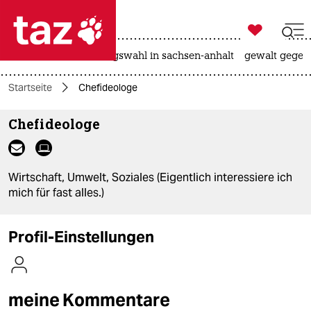

taz zahl ich
hitze
surfen
landtagswahl in sachsen-anhalt
gewalt gegen

taz zahl ich
Startseite
Chefideologe
taz zahl ich
Chefideologe
themen
politik
Wirtschaft, Umwelt, Soziales (Eigentlich interessiere ich
öko
mich für fast alles.)
gesellschaft
Profil-Einstellungen
kultur
sport
meine Kommentare