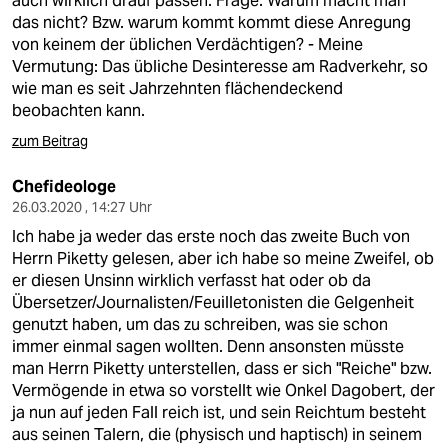
auch wirklich drauf passen. Frage: Warum macht man
epaper login
das nicht? Bzw. warum kommt kommt diese Anregung
von keinem der üblichen Verdächtigen? - Meine
Vermutung: Das übliche Desinteresse am Radverkehr, so
wie man es seit Jahrzehnten flächendeckend
beobachten kann.
zum Beitrag
Chefideologe
26.03.2020 , 14:27 Uhr
Ich habe ja weder das erste noch das zweite Buch von
Herrn Piketty gelesen, aber ich habe so meine Zweifel, ob
er diesen Unsinn wirklich verfasst hat oder ob da
Übersetzer/Journalisten/Feuilletonisten die Gelgenheit
genutzt haben, um das zu schreiben, was sie schon
immer einmal sagen wollten. Denn ansonsten müsste
man Herrn Piketty unterstellen, dass er sich "Reiche" bzw.
Vermögende in etwa so vorstellt wie Onkel Dagobert, der
ja nun auf jeden Fall reich ist, und sein Reichtum besteht
aus seinen Talern, die (physisch und haptisch) in seinem