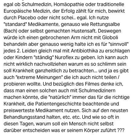
berlin
egal ob Schulmedizin, Homäopathie oder traditionelle
Europäische Medizin, der Erfolg zählt für mich, bewirkt
nord
durch Placebo oder nicht schei.. egal. Ich nutze
"standard" Medikamente, genauso wie Rettungsalbe
wahrheit
(Bach) oder selbst gemachten Hustensaft. Deswegen
würde ich einen gebrochenen Arm nicht mit Globoli
verlag
behandeln aber genauso wenig halte ich es für "sinnvoll"
jedes 2. Leiden gleich mal mit Antibiothika zu erschlagen
verlag
oder Kindern "ständig" Nuroflex zu geben. Ich kann auch
nicht wirklich nachvollziehen warum es so schlimm sein
veranstaltungen
soll Krankheit ganzheitlich zu betrachten... und ja es gibt
shop
auch "extreme Meinungen" die ich auch nicht teilen /
probieren wollte. Und bezüglich des Filmes denke ich,
fragen & hilfe
dass man einen solchen auch mit Schulmedizinern
machen könnte, die "natürlich" immer das für die richtige
unterstützen
Krankheit, die Patientengeschichte beachtende und
preiswerteste Medikament nutzen. Sich auf den neusten
abo
Behandlungsstand halten, etc. etc. Und wie so oft in
diesen Tagen, warum soll ein Mensch nicht selbst
genossenschaft
darüber entscheiden was er seinem Körper zuführt ???