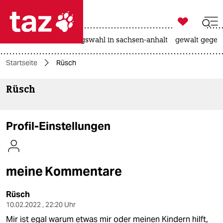

taz zahl ich
hitze
surfen
landtagswahl in sachsen-anhalt
gewalt gegen

taz zahl ich
Startseite
Rüsch
taz zahl ich
Rüsch
themen
politik
Profil-Einstellungen
öko
gesellschaft
meine Kommentare
kultur
Rüsch
sport
10.02.2022 , 22:20 Uhr
Mir ist egal warum etwas mir oder meinen Kindern hilft,