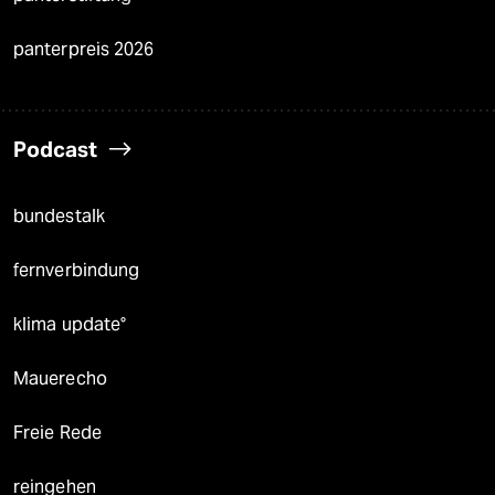
panterpreis 2026
Podcast
bundestalk
fernverbindung
klima update°
Mauerecho
Freie Rede
reingehen