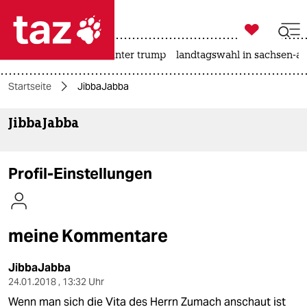

taz zahl ich
nahost-konflikt
usa unter trump
landtagswahl in sachsen-an

taz zahl ich
Startseite
JibbaJabba
taz zahl ich
JibbaJabba
themen
politik
Profil-Einstellungen
öko
gesellschaft
meine Kommentare
kultur
JibbaJabba
sport
24.01.2018 , 13:32 Uhr
Wenn man sich die Vita des Herrn Zumach anschaut ist