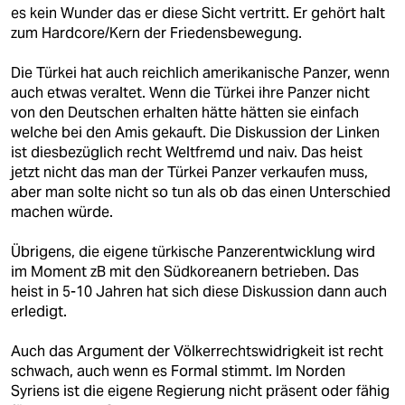
berlin
es kein Wunder das er diese Sicht vertritt. Er gehört halt
zum Hardcore/Kern der Friedensbewegung.
nord
Die Türkei hat auch reichlich amerikanische Panzer, wenn
wahrheit
auch etwas veraltet. Wenn die Türkei ihre Panzer nicht
von den Deutschen erhalten hätte hätten sie einfach
verlag
welche bei den Amis gekauft. Die Diskussion der Linken
ist diesbezüglich recht Weltfremd und naiv. Das heist
verlag
jetzt nicht das man der Türkei Panzer verkaufen muss,
aber man solte nicht so tun als ob das einen Unterschied
veranstaltungen
machen würde.
shop
Übrigens, die eigene türkische Panzerentwicklung wird
fragen & hilfe
im Moment zB mit den Südkoreanern betrieben. Das
heist in 5-10 Jahren hat sich diese Diskussion dann auch
unterstützen
erledigt.
abo
Auch das Argument der Völkerrechtswidrigkeit ist recht
schwach, auch wenn es Formal stimmt. Im Norden
genossenschaft
Syriens ist die eigene Regierung nicht präsent oder fähig