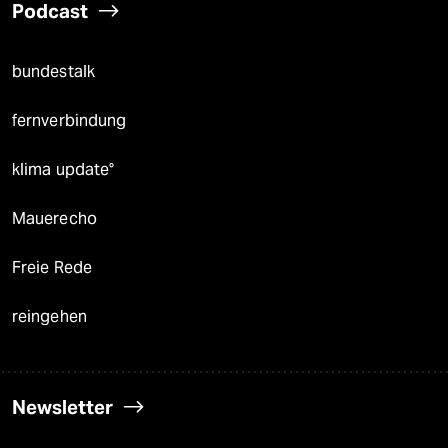
Podcast
bundestalk
fernverbindung
klima update°
Mauerecho
Freie Rede
reingehen
Newsletter