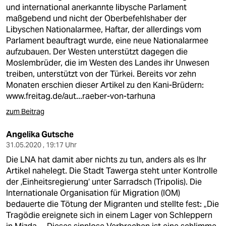
berlin
und international anerkannte libysche Parlament
maßgebend und nicht der Oberbefehlshaber der
nord
Libyschen Nationalarmee, Haftar, der allerdings vom
Parlament beauftragt wurde, eine neue Nationalarmee
wahrheit
aufzubauen. Der Westen unterstützt dagegen die
Moslembrüder, die im Westen des Landes ihr Unwesen
verlag
treiben, unterstützt von der Türkei. Bereits vor zehn
Monaten erschien dieser Artikel zu den Kani-Brüdern:
verlag
www.freitag.de/aut...raeber-von-tarhuna
veranstaltungen
zum Beitrag
shop
Angelika Gutsche
31.05.2020 , 19:17 Uhr
fragen & hilfe
Die LNA hat damit aber nichts zu tun, anders als es Ihr
unterstützen
Artikel nahelegt. Die Stadt Tawerga steht unter Kontrolle
der ‚Einheitsregierung‘ unter Sarradsch (Tripolis). Die
abo
Internationale Organisation für Migration (IOM)
bedauerte die Tötung der Migranten und stellte fest: „Die
genossenschaft
Tragödie ereignete sich in einem Lager von Schleppern