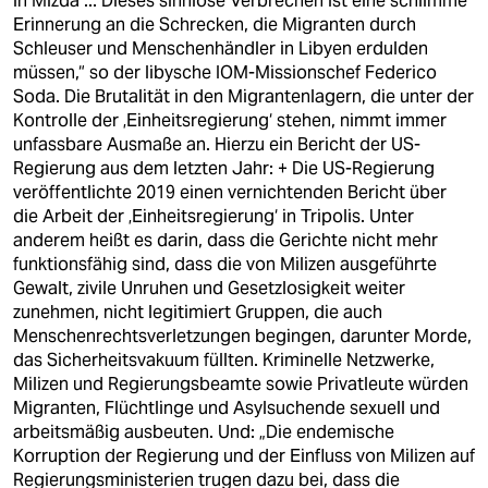
in Mizda ... Dieses sinnlose Verbrechen ist eine schlimme
epaper login
Erinnerung an die Schrecken, die Migranten durch
Schleuser und Menschenhändler in Libyen erdulden
müssen,“ so der libysche IOM-Missionschef Federico
Soda. Die Brutalität in den Migrantenlagern, die unter der
Kontrolle der ‚Einheitsregierung‘ stehen, nimmt immer
unfassbare Ausmaße an. Hierzu ein Bericht der US-
Regierung aus dem letzten Jahr: + Die US-Regierung
veröffentlichte 2019 einen vernichtenden Bericht über
die Arbeit der ‚Einheitsregierung‘ in Tripolis. Unter
anderem heißt es darin, dass die Gerichte nicht mehr
funktionsfähig sind, dass die von Milizen ausgeführte
Gewalt, zivile Unruhen und Gesetzlosigkeit weiter
zunehmen, nicht legitimiert Gruppen, die auch
Menschenrechtsverletzungen begingen, darunter Morde,
das Sicherheitsvakuum füllten. Kriminelle Netzwerke,
Milizen und Regierungsbeamte sowie Privatleute würden
Migranten, Flüchtlinge und Asylsuchende sexuell und
arbeitsmäßig ausbeuten. Und: „Die endemische
Korruption der Regierung und der Einfluss von Milizen auf
Regierungsministerien trugen dazu bei, dass die