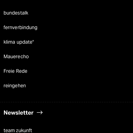
bundestalk
fernverbindung
klima update°
Mauerecho
Freie Rede
reingehen
Newsletter
team zukunft