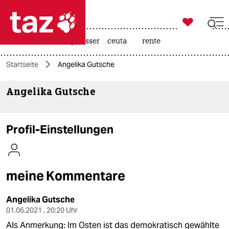

taz zahl ich
hitze
afd
niedrigwasser
ceuta
rente

taz zahl ich
Startseite
Angelika Gutsche
taz zahl ich
Angelika Gutsche
themen
politik
Profil-Einstellungen
öko
gesellschaft
meine Kommentare
kultur
Angelika Gutsche
sport
01.06.2021 , 20:20 Uhr
Als Anmerkung: Im Osten ist das demokratisch gewählte