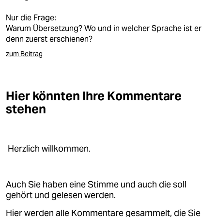
berlin
Nur die Frage:
nord
Warum Übersetzung? Wo und in welcher Sprache ist er
denn zuerst erschienen?
wahrheit
zum Beitrag
verlag
verlag
Hier könnten Ihre Kommentare
veranstaltungen
stehen
shop
fragen & hilfe
Herzlich willkommen.
unterstützen
abo
Auch Sie haben eine Stimme und auch die soll
gehört und gelesen werden.
genossenschaft
Hier werden alle Kommentare gesammelt, die Sie