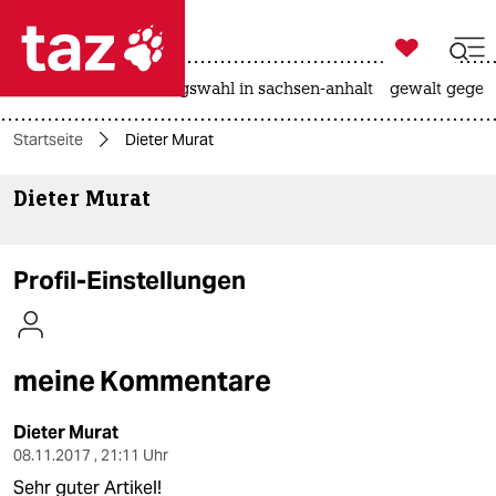

taz zahl ich
hitze
surfen
landtagswahl in sachsen-anhalt
gewalt gegen

taz zahl ich
Startseite
Dieter Murat
taz zahl ich
Dieter Murat
themen
politik
Profil-Einstellungen
öko
gesellschaft
meine Kommentare
kultur
Dieter Murat
sport
08.11.2017 , 21:11 Uhr
Sehr guter Artikel!