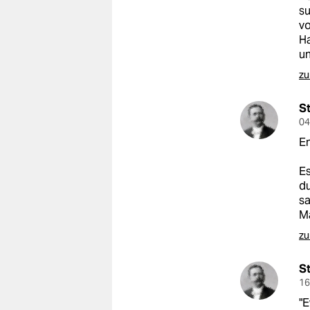
su
vo
Ha
un
zu
S
04
Em
Es
du
sa
Ma
zu
S
16
"E