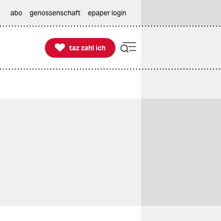
abo
genossenschaft
epaper login

taz zahl ich
taz zahl ich