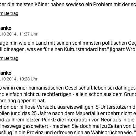
er die meisten Kölner haben sowieso ein Problem mit der 
m Beitrag
tanko
.10.2014 , 11:37 Uhr
age mir, wie ein Land mit seinen schlimmsten politischen G
ll dir sagen, was es für einen Kulturstandard hat." (Ignatz Wro
m Beitrag
tanko
.10.2014 , 10:28 Uhr
 wir in einer humanistischen Gesellschaft leben sei dahinges
nd einfach nicht zu rechtfertigen - allein schon aus dem Grun
hrelang gepennt hat.
hon der hilflose Versuch, ausreisewilligen IS-Unterstützern 
llen (und das 25 Jahre nach dem Mauerfall!) entbehrt nicht 
d zu Ihrem letzten Punkt: die Integration von Neonazis in die 
ineswegs gescheitert - machen Sie doch mal zu Zeiten von 
sflug in die Provinz und erfreuen sich an Wahlsprüchen wie: "