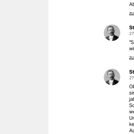
Ab
zu
S
27
"S
wi
zu
S
27
Ob
si
ja
Sc
wo
Un
ke
Au