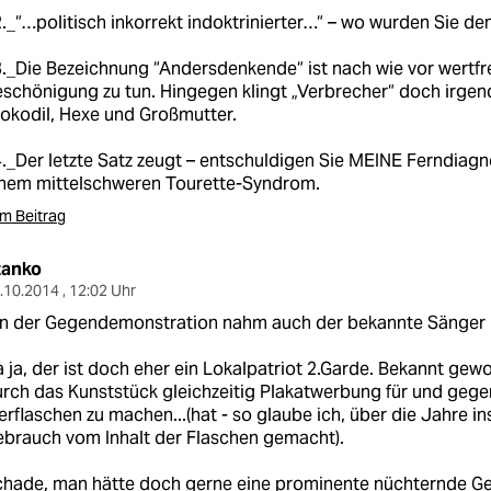
._“…politisch inkorrekt indoktrinierter…“ – wo wurden Sie den
._Die Bezeichnung “Andersdenkende“ ist nach wie vor wertfrei
schönigung zu tun. Hingegen klingt „Verbrecher“ doch irgend
okodil, Hexe und Großmutter.
._Der letzte Satz zeugt – entschuldigen Sie MEINE Ferndiagno
inem mittelschweren Tourette-Syndrom.
m Beitrag
tanko
.10.2014 , 12:02 Uhr
n der Gegendemonstration nahm auch der bekannte Sänger Pe
 ja, der ist doch eher ein Lokalpatriot 2.Garde. Bekannt gewo
rch das Kunststück gleichzeitig Plakatwerbung für und geg
erflaschen zu machen...(hat - so glaube ich, über die Jahre i
brauch vom Inhalt der Flaschen gemacht).
chade, man hätte doch gerne eine prominente nüchternde G