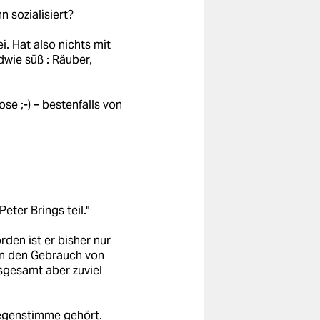
n sozialisiert?
. Hat also nichts mit
wie süß : Räuber,
se ;-) – bestenfalls von
ter Brings teil."
rden ist er bisher nur
en den Gebrauch von
nsgesamt aber zuviel
egenstimme gehört.