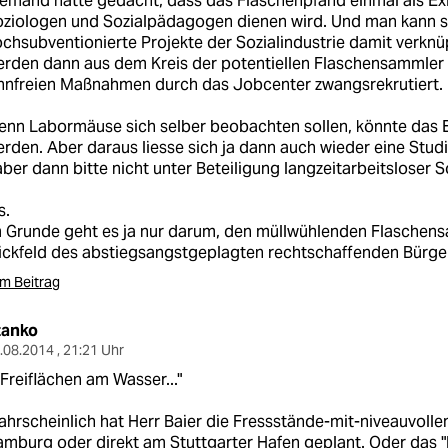
emand hätte gedacht, dass das Flaschenpfand einmal als Ex
oziologen und Sozialpädagogen dienen wird. Und man kann 
chsubventionierte Projekte der Sozialindustrie damit verknü
rden dann aus dem Kreis der potentiellen Flaschensammler 
nnfreien Maßnahmen durch das Jobcenter zwangsrekrutiert.
nn Labormäuse sich selber beobachten sollen, könnte das Er
rden. Aber daraus liesse sich ja dann auch wieder eine Stu
aber dann bitte nicht unter Beteiligung langzeitarbeitsloser 
s.
 Grunde geht es ja nur darum, den müllwühlenden Flaschen
ickfeld des abstiegsangstgeplagten rechtschaffenden Bürge
m Beitrag
tanko
.08.2014 , 21:21 Uhr
..Freiflächen am Wasser..."
hrscheinlich hat Herr Baier die Fressstände-mit-niveauvoll
mburg oder direkt am Stuttgarter Hafen geplant. Oder das "