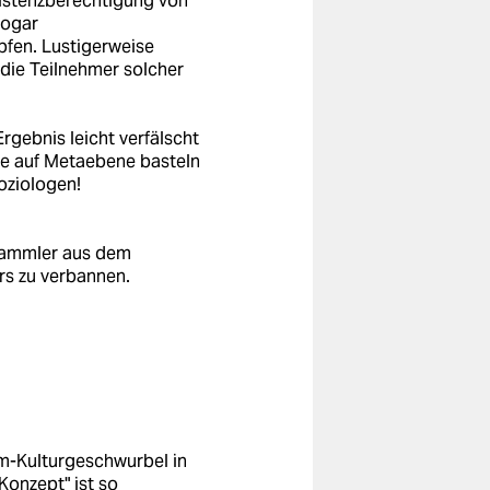
istenzberechtigung von
sogar
pfen. Lustigerweise
die Teilnehmer solcher
gebnis leicht verfälscht
die auf Metaebene basteln
Soziologen!
sammler aus dem
rs zu verbannen.
em-Kulturgeschwurbel in
Konzept" ist so