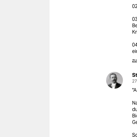
epaper login
02
03
Be
Kr
04
e
zu
S
27
"A
Na
du
Bi
Ge
S