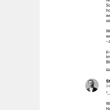
Ni
S
ho
we
si
We
we
- 
p.
Im
Bl
zu
S
04
".
Wa
Ha