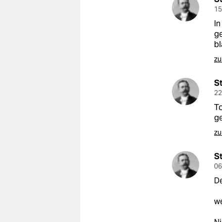
15
In
ge
bl
zu
S
22
To
ge
zu
S
06
De
we