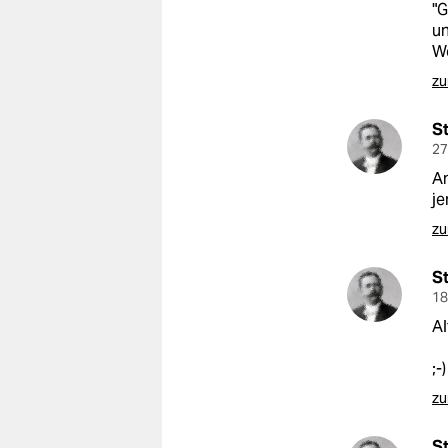
"G
un
Wo
zu
S
27
An
je
zu
S
18
Al
;-)
zu
S