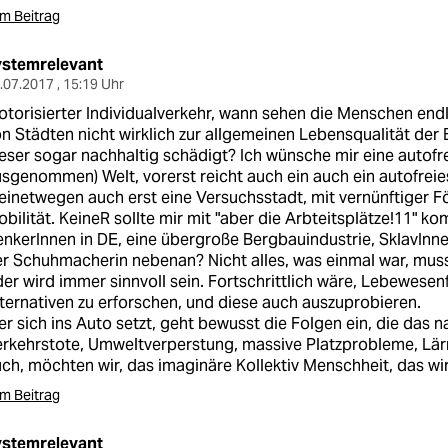
m Beitrag
ystemrelevant
.07.2017 , 15:19 Uhr
torisierter Individualverkehr, wann sehen die Menschen endli
n Städten nicht wirklich zur allgemeinen Lebensqualität der B
eser sogar nachhaltig schädigt? Ich wünsche mir eine autofre
sgenommen) Welt, vorerst reicht auch ein auch ein autofrei
inetwegen auch erst eine Versuchsstadt, mit vernünftiger F
bilität. KeineR sollte mir mit "aber die Arbteitsplätze!11" 
nkerInnen in DE, eine übergroße Bergbauindustrie, SklavInn
r Schuhmacherin nebenan? Nicht alles, was einmal war, muss 
er wird immer sinnvoll sein. Fortschrittlich wäre, Lebewesen
ternativen zu erforschen, und diese auch auszuprobieren.
r sich ins Auto setzt, geht bewusst die Folgen ein, die das na
rkehrstote, Umweltverperstung, massive Platzprobleme, Lär
ch, möchten wir, das imaginäre Kollektiv Menschheit, das wir
m Beitrag
ystemrelevant