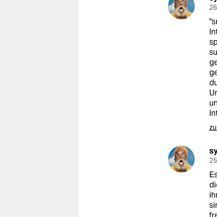
26
"s
In
sp
su
ge
ge
du
Un
un
In
zu
s
25
Es
di
ih
si
fr