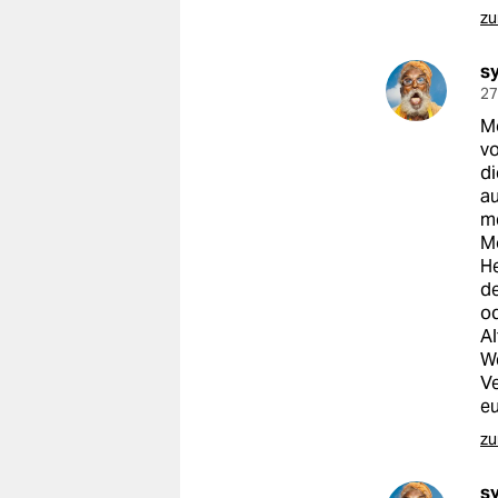
zu
s
27
Mo
vo
di
au
me
Mo
He
de
od
Al
We
Ve
eu
zu
s