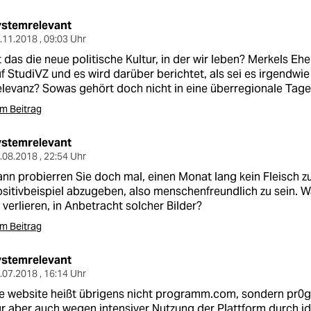
ystemrelevant
.11.2018 , 09:03 Uhr
t das die neue politische Kultur, in der wir leben? Merkels 
f StudiVZ und es wird darüber berichtet, als sei es irgendwie 
levanz? Sowas gehört doch nicht in eine überregionale Tage
m Beitrag
ystemrelevant
.08.2018 , 22:54 Uhr
nn probierren Sie doch mal, einen Monat lang kein Fleisch z
sitivbeispiel abzugeben, also menschenfreundlich zu sein. 
 verlieren, in Anbetracht solcher Bilder?
m Beitrag
ystemrelevant
.07.2018 , 16:14 Uhr
e website heißt übrigens nicht
programm.com
, sondern
pr0
r aber auch wegen intensiver Nutzung der Plattform durch i