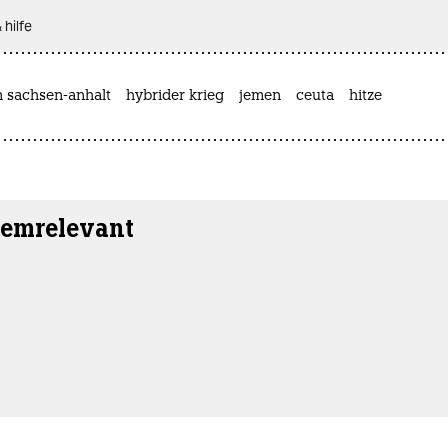
 hilfe
n sachsen-anhalt
hybrider krieg
jemen
ceuta
hitze
temrelevant