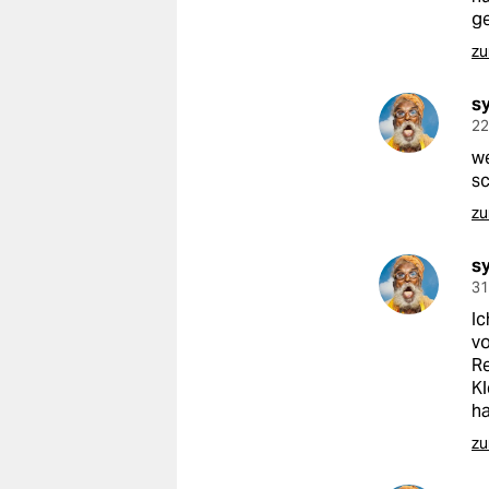
ge
zu
s
22
we
sc
zu
s
31
Ic
vo
Re
Kl
ha
zu