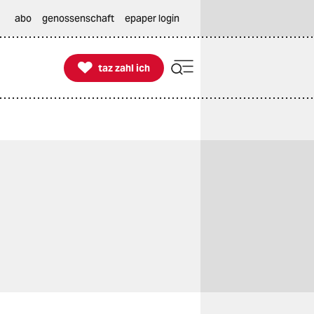
abo
genossenschaft
epaper login

taz zahl ich
taz zahl ich