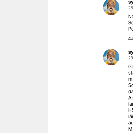
s
28
No
So
Po
zu
s
28
G
st
ma
So
da
Am
la
Hö
lä
au
Mi