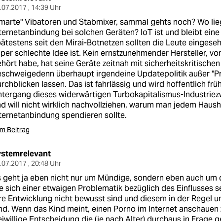
.07.2017 , 14:39 Uhr
marte" Vibatoren und Stabmixer, sammal gehts noch? Wo lieg
ternetanbindung bei solchen Geräten? IoT ist und bleibt ein
ätestens seit den Mirai-Botnetzen sollten die Leute eingese
per schlechte Idee ist. Kein ernstzunehmender Hersteller, von
hört habe, hat seine Geräte zeitnah mit sicherheitskritische
schweigedenn überhaupt irgendeine Updatepolitik außer "Pr
rchblicken lassen. Das ist fahrlässig und wird hoffentlich frü
tergang dieses widerwärtigen Turbokapitalismus-Industriezw
d will nicht wirklich nachvollziehen, warum man jedem Haush
ternetanbindung spendieren sollte.
m Beitrag
ystemrelevant
.07.2017 , 20:48 Uhr
 geht ja eben nicht nur um Mündige, sondern eben auch um 
e sich einer etwaigen Problematik bezüglich des Einflusses 
re Entwicklung nicht bewusst sind und diesem in der Regel un
nd. Wenn das Kind meint, einen Porno im Internet anschauen 
eiwillige Entscheidung die (je nach Alter) durchaus in Frage 