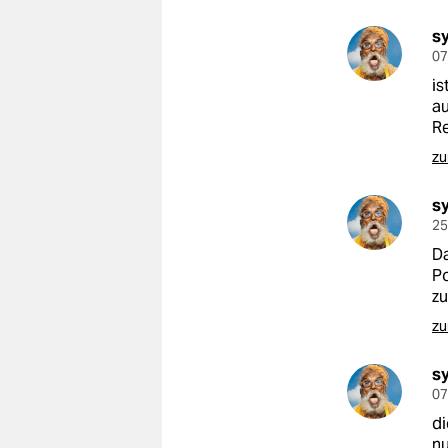
epaper login
s
07
is
au
Re
zu
s
25
Da
Po
zu
zu
s
07
di
nu