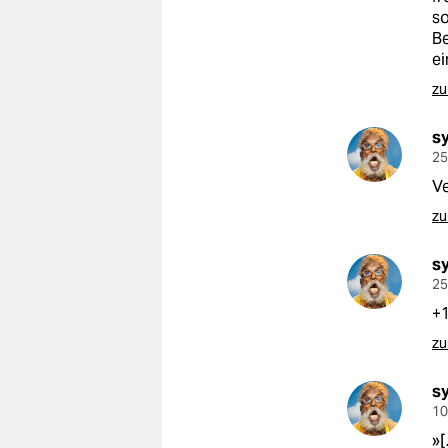
so
Be
ei
zu
s
25
Ve
zu
s
25
+
zu
s
10
»[