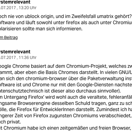
ystemrelevant
.07.2017 , 13:20 Uhr
ch nie von ublock origin, und im Zweifelsfall umatrix gehört? 
ftware und läuft sowohl unter firefox als auch unter Chrom
larisieren sollte man sich informieren.
m Beitrag
ystemrelevant
.07.2017 , 11:36 Uhr
oogle Chrome basiert auf dem Chromium-Projekt, welches z
ammt, aber eben die Basis Chromes darstellt. In vielen GNU/
n sich den chromium-browser über die Paketverwaltung insta
ftware ist und Chrome nur mit den Google-Diensten nachsteh
tenschutztechnisch ist dieser also durchaus sinnvoller).
 Untergang Firefox' wird wohl auch die veraltete, fehleranfäl
ngsame Browserengine desselben Schuld tragen, ganz zu sch
lle, die Firefox für EntwicklerInnen darstellt. Zumindest ich
ngerer Zeit von Firefox zugunsten Chromiums verabschiedet, 
ch privat.
t Chromium habe ich einen zeitgemäßen und freien Browser, b