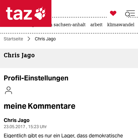

taz zahl ich
hitze
landtagswahl in sachsen-anhalt
arbeit
klimawandel

taz zahl ich
Startseite
Chris Jago
taz zahl ich
Chris Jago
themen
politik
Profil-Einstellungen
öko
gesellschaft
meine Kommentare
kultur
Chris Jago
sport
23.05.2017 , 15:23 Uhr
Eigentlich gibt es nur ein Lager, dass demokratische