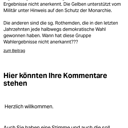
berlin
Ergebnisse nicht anerkennt. Die Gelben unterstützt vom
Militär unter Hinweis auf den Schutz der Monarchie.
nord
Die anderen sind die sg. Rothemden, die in den letzten
wahrheit
Jahrzehnten jede halbwegs demokratische Wahl
gewonnen haben. Wann hat diese Gruppe
verlag
Wahlergebnisse nicht anerkannt???
verlag
zum Beitrag
veranstaltungen
shop
Hier könnten Ihre Kommentare
stehen
fragen & hilfe
unterstützen
Herzlich willkommen.
abo
genossenschaft
Auch Sie haben eine Stimme und auch die soll