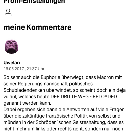
Profil-Einstellungen
berlin
nord
meine Kommentare
wahrheit
verlag
verlag
Uwelan
veranstaltungen
19.05.2017 , 21:37 Uhr
shop
So sehr auch die Euphorie überwiegt, dass Macron mit
seiner Regierungsmannschaft politisches
fragen & hilfe
Schubladendenken überwindet, so scheint doch ein deja
vu auf, welches heute DER DRITTE WEG - RELOADED
unterstützen
genannt werden kann.
abo
Dabei ergeben sich dann die Antworten auf viele Fragen
über die zukünftige französische Politik von selbst und
genossenschaft
münden in der Schröder´schen Geisteshaltung, dass es
nicht mehr um links oder rechts geht, sondern nur noch