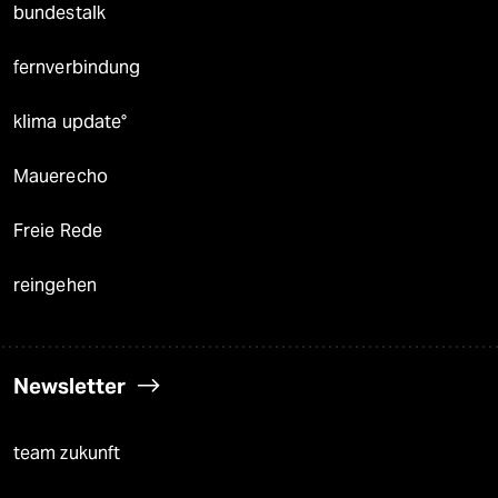
bundestalk
fernverbindung
klima update°
Mauerecho
Freie Rede
reingehen
Newsletter
team zukunft