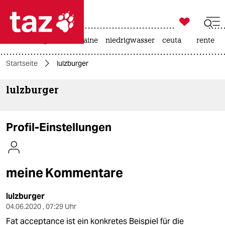

taz zahl ich
hitze
krieg in der ukraine
niedrigwasser
ceuta
rente

taz zahl ich
Startseite
lulzburger
taz zahl ich
lulzburger
themen
politik
Profil-Einstellungen
öko
gesellschaft
meine Kommentare
kultur
lulzburger
sport
04.06.2020 , 07:29 Uhr
Fat acceptance ist ein konkretes Beispiel für die