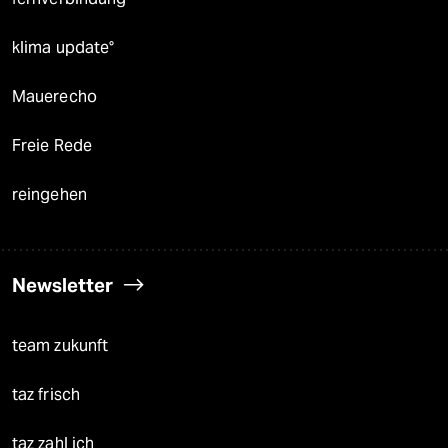
klima update°
Mauerecho
Freie Rede
reingehen
Newsletter
team zukunft
taz frisch
taz zahl ich