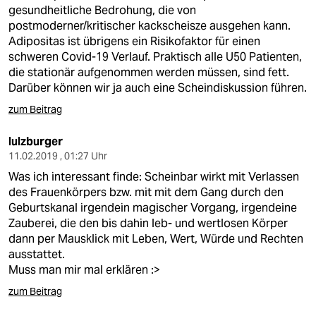
berlin
gesundheitliche Bedrohung, die von
postmoderner/kritischer kackscheisze ausgehen kann.
nord
Adipositas ist übrigens ein Risikofaktor für einen
schweren Covid-19 Verlauf. Praktisch alle U50 Patienten,
wahrheit
die stationär aufgenommen werden müssen, sind fett.
Darüber können wir ja auch eine Scheindiskussion führen.
verlag
zum Beitrag
verlag
lulzburger
veranstaltungen
11.02.2019 , 01:27 Uhr
Was ich interessant finde: Scheinbar wirkt mit Verlassen
shop
des Frauenkörpers bzw. mit mit dem Gang durch den
fragen & hilfe
Geburtskanal irgendein magischer Vorgang, irgendeine
Zauberei, die den bis dahin leb- und wertlosen Körper
unterstützen
dann per Mausklick mit Leben, Wert, Würde und Rechten
ausstattet.
abo
Muss man mir mal erklären :>
genossenschaft
zum Beitrag