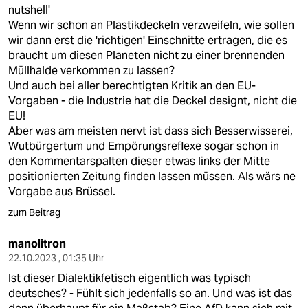
berlin
nutshell'
Wenn wir schon an Plastikdeckeln verzweifeln, wie sollen
nord
wir dann erst die 'richtigen' Einschnitte ertragen, die es
braucht um diesen Planeten nicht zu einer brennenden
wahrheit
Müllhalde verkommen zu lassen?
Und auch bei aller berechtigten Kritik an den EU-
verlag
Vorgaben - die Industrie hat die Deckel designt, nicht die
EU!
verlag
Aber was am meisten nervt ist dass sich Besserwisserei,
Wutbürgertum und Empörungsreflexe sogar schon in
veranstaltungen
den Kommentarspalten dieser etwas links der Mitte
shop
positionierten Zeitung finden lassen müssen. Als wärs ne
Vorgabe aus Brüssel.
fragen & hilfe
zum Beitrag
unterstützen
manolitron
abo
22.10.2023 , 01:35 Uhr
Ist dieser Dialektikfetisch eigentlich was typisch
genossenschaft
deutsches? - Fühlt sich jedenfalls so an. Und was ist das