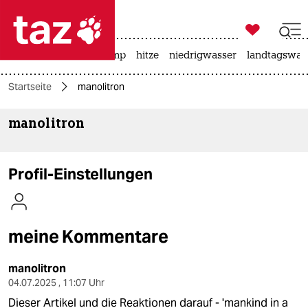

taz zahl ich
katzen
usa unter trump
hitze
niedrigwasser
landtagswahl

taz zahl ich
Startseite
manolitron
taz zahl ich
manolitron
themen
politik
Profil-Einstellungen
öko
gesellschaft
meine Kommentare
kultur
manolitron
sport
04.07.2025 , 11:07 Uhr
Dieser Artikel und die Reaktionen darauf - 'mankind in a