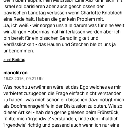
denn überhaupt für ein Maßstab? Eine AfD kann sich mit
epaper login
Israel solidarisieren aber auch geschlossen den
bayrischen Landtag verlassen wenn Charlotte Knobloch
eine Rede hält. Haben die gar kein Problem mit.
Ja, ich weiß - wir sorgen uns alle darum was für eine Welt
wir Jürgen Habermas mal hinterlassen werden aber ich
bin bereit für ein bisschen Geradlinigkeit und
Verlässlichkeit - das Hauen und Stechen bleibt uns ja
unbenommen.
zum Beitrag
manolitron
16.03.2016 , 09:21 Uhr
Was noch zu erwähnen wäre ist das Ego welches es mir
verbietet zuzugeben die Frage einfach nicht verstanden
zu haben...was mich schon ein bisschen dazu nötigt mich
als Doofmannsgehilfe in der Diskussion zu outen. Wie zb
dieser Artikel - hab den gerne gelesen beim Frühstück,
fühlte mich 'irgendwie' verstanden, finde den inhaltlich
'irgendwie' richtig und passend auch wenn ich nur eine