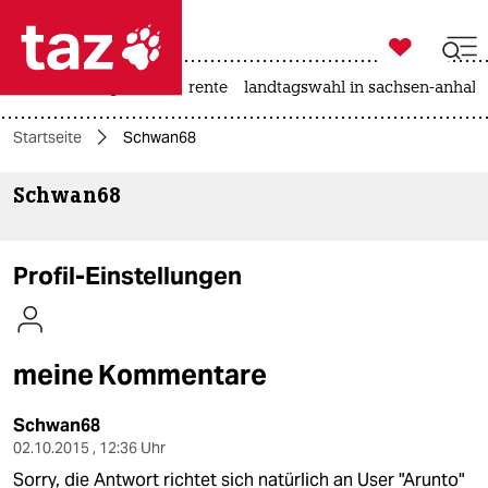

taz zahl ich
hitze
niedrigwasser
rente
landtagswahl in sachsen-anhalt

taz zahl ich
Startseite
Schwan68
taz zahl ich
Schwan68
themen
politik
Profil-Einstellungen
öko
gesellschaft
meine Kommentare
kultur
Schwan68
sport
02.10.2015 , 12:36 Uhr
Sorry, die Antwort richtet sich natürlich an User "Arunto"