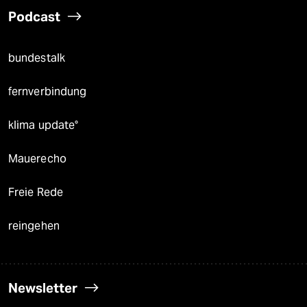
Podcast
bundestalk
fernverbindung
klima update°
Mauerecho
Freie Rede
reingehen
Newsletter