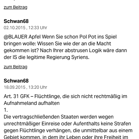
berlin
zum Beitrag
nord
Schwan68
wahrheit
02.10.2015 , 12:33 Uhr
@BLAUER Apfel Wenn Sie schon Pol Pot ins Spiel
verlag
bringen wolle: Wissen Sie wie der an die Macht
gekommen ist? Nach Ihrer abstrusen Logik wäre dann
verlag
der IS die legitime Regierung Syriens.
veranstaltungen
zum Beitrag
shop
Schwan68
18.09.2015 , 13:20 Uhr
fragen & hilfe
Art. 31 GFK – Flüchtlinge, die sich nicht rechtmäßig im
unterstützen
Aufnahmeland aufhalten
1.
abo
Die vertragschließenden Staaten werden wegen
unrechtmäßiger Einreise oder Aufenthalts keine Strafen
genossenschaft
gegen Flüchtlinge verhängen, die unmittelbar aus einem
Gebiet kommen, in dem ihr Leben oder ihre Freiheit im