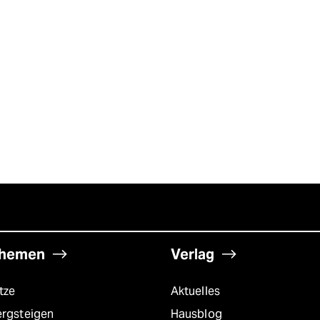
hemen
Verlag
tze
Aktuelles
ergsteigen
Hausblog