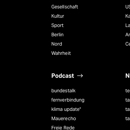
Gesellschaft
U
Kultur
K
Sport
L
Berlin
A
Nord
C
Wahrheit
Podcast
N
bundestalk
t
fernverbindung
ta
klima update°
ta
Mauerecho
ta
Freie Rede