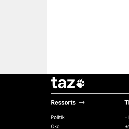
taz

Ressorts
T
Politik
Hi
Öko
B