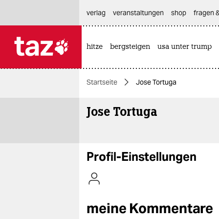
hautnavigation anspringen
hauptinhalt anspringen
footer anspringen
verlag
veranstaltungen
shop
fragen &
hitze
bergsteigen
usa unter trump

taz zahl ich
taz zahl ich
Startseite
Jose Tortuga
themen
Jose Tortuga
politik
öko
gesellschaft
Profil-Einstellungen
kultur
sport
meine Kommentare