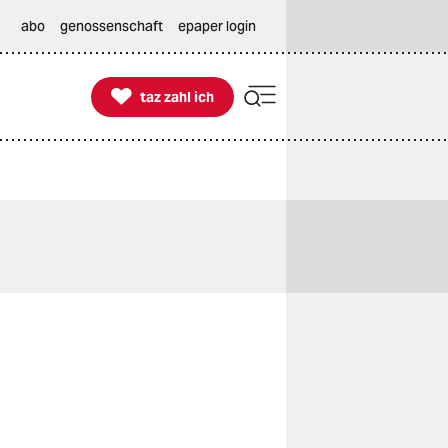
abo
genossenschaft
epaper login

taz zahl ich
taz zahl ich