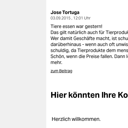
berlin
Jose Tortuga
nord
03.09.2015 , 12:01 Uhr
wahrheit
Tiere essen war gestern!
Das gilt natürlich auch für Tierprodu
verlag
Wer damit Geschäfte macht, ist schu
darüberhinaus - wenn auch oft unwi
verlag
schuldig, da Tierprodukte dem mens
Schön, wenn die Preise fallen. Dann 
veranstaltungen
mehr.
zum Beitrag
shop
fragen & hilfe
Hier könnten Ihre 
unterstützen
abo
genossenschaft
Herzlich willkommen.