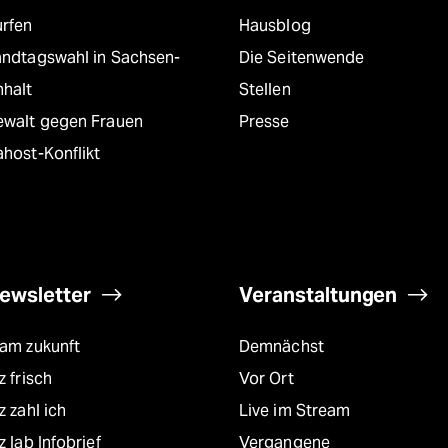
urfen
Hausblog
andtagswahl in Sachsen-
Die Seitenwende
nhalt
Stellen
ewalt gegen Frauen
Presse
host-Konflikt
ewsletter
Veranstaltungen
eam zukunft
Demnächst
z frisch
Vor Ort
z zahl ich
Live im Stream
z lab Infobrief
Vergangene