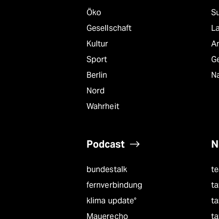
Öko
S
Gesellschaft
L
Kultur
A
Sport
G
Berlin
Na
Nord
Wahrheit
Podcast
N
bundestalk
t
fernverbindung
ta
klima update°
ta
Mauerecho
ta