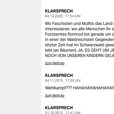
berlin
KLARSPRECH
nord
04.12.2020 , 11:54 Uhr
wahrheit
Wo Faschisten und Mulltis das Land
interessieren, wo alle Menschen ihr ic
verlag
Forstamtes Romrod (ist gerade um d
in einer der Waldreichsten Gegenden 
verlag
letzter Zeit mal im Schwarzwald gew
lebt (an Bäumen) JA, ES GEHT UM
veranstaltungen
NOCH VON UNSEREN KINDERN GEL
zum Beitrag
shop
fragen & hilfe
KLARSPRECH
04.11.2015 , 17:50 Uhr
unterstützen
Wahlkampf??? HAHAHAHAHAHAHA!!!!!!
abo
zum Beitrag
genossenschaft
KLARSPRECH
31.10.2015 , 11:41 Uhr