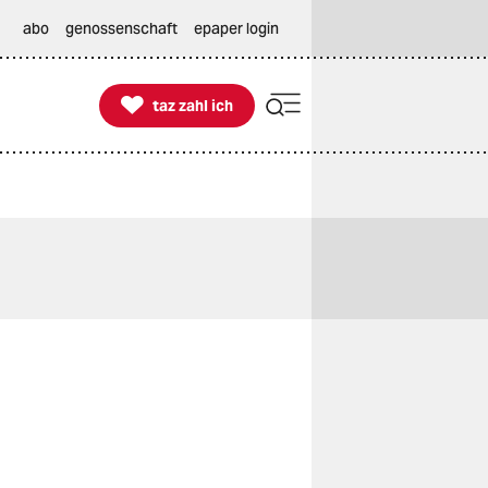
abo
genossenschaft
epaper login

taz zahl ich
taz zahl ich