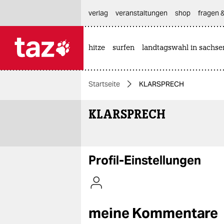
hautnavigation anspringen
hauptinhalt anspringen
footer anspringen
verlag
veranstaltungen
shop
fragen &
hitze
surfen
landtagswahl in sachse

taz zahl ich
taz zahl ich
Startseite
KLARSPRECH
themen
KLARSPRECH
politik
öko
gesellschaft
Profil-Einstellungen
kultur
sport
meine Kommentare