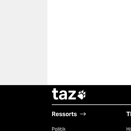
taz

Ressorts
T
Politik
Hi