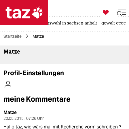

taz zahl ich
hitze
surfen
landtagswahl in sachsen-anhalt
gewalt gegen

taz zahl ich
Startseite
Matze
taz zahl ich
Matze
themen
politik
Profil-Einstellungen
öko
gesellschaft
meine Kommentare
kultur
Matze
sport
20.05.2015 , 07:26 Uhr
Hallo taz, wie wärs mal mit Recherche vorm schreiben ?