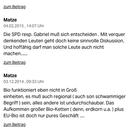
berlin
zum Beitrag
nord
Matze
wahrheit
04.02.2015 , 14:07 Uhr
Die SPD resp. Gabriel muß sich entscheiden . Mit verquer
verlag
denkenden Leuten geht doch keine sinnvolle Diskussion.
Und hoffähig darf man solche Leute auch nicht
verlag
machen......
veranstaltungen
zum Beitrag
shop
Matze
03.12.2014 , 09:33 Uhr
fragen & hilfe
Bio funktioniert eben nicht in Groß
unterstützen
einheiten, es muß auch regional ( auch son schwammiger
Begriff ) sein, alles andere ist undurchschaubar. Das
abo
Aufkommen großer Bio-Ketten ( denn, erdkorn u.a. ) plus
EU-Bio ist doch nur pures Geschäft ....
genossenschaft
zum Beitrag