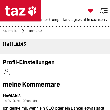

taz zahl ich
nahost-konflikt
usa unter trump
landtagswahl in sachsen-an

taz zahl ich
Startseite
HaftiAbi3
taz zahl ich
HaftiAbi3
themen
politik
Profil-Einstellungen
öko
gesellschaft
meine Kommentare
kultur
HaftiAbi3
sport
14.07.2025 , 20:04 Uhr
Ich denke mir, wenn ein CEO oder ein Banker etwas sagt,