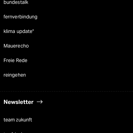
bundestalk
fernverbindung
klima update°
Mauerecho
Freie Rede
reingehen
Newsletter
team zukunft