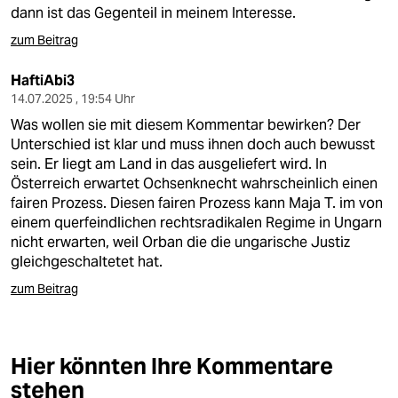
berlin
dann ist das Gegenteil in meinem Interesse.
nord
zum Beitrag
wahrheit
HaftiAbi3
14.07.2025 , 19:54 Uhr
verlag
Was wollen sie mit diesem Kommentar bewirken? Der
Unterschied ist klar und muss ihnen doch auch bewusst
verlag
sein. Er liegt am Land in das ausgeliefert wird. In
Österreich erwartet Ochsenknecht wahrscheinlich einen
veranstaltungen
fairen Prozess. Diesen fairen Prozess kann Maja T. im von
einem querfeindlichen rechtsradikalen Regime in Ungarn
shop
nicht erwarten, weil Orban die die ungarische Justiz
fragen & hilfe
gleichgeschaltetet hat.
zum Beitrag
unterstützen
abo
Hier könnten Ihre Kommentare
genossenschaft
stehen