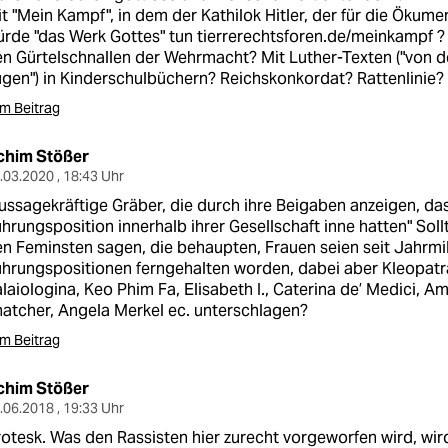
t "Mein Kampf", in dem der Kathilok Hitler, der für die Ökume
rde "das Werk Gottes" tun
tierrerechtsforen.de/meinkampf
? 
n Gürtelschnallen der Wehrmacht? Mit Luther-Texten ("von 
gen") in Kinderschulbüchern? Reichskonkordat? Rattenlinie?
m Beitrag
chim Stößer
.03.2020 , 18:43 Uhr
ussagekräftige Gräber, die durch ihre Beigaben anzeigen, da
hrungsposition innerhalb ihrer Gesellschaft inne hatten" Sol
n Feminsten sagen, die behaupten, Frauen seien seit Jahrmi
hrungspositionen ferngehalten worden, dabei aber Kleopatra 
laiologina, Keo Phim Fa, Elisabeth I., Caterina de’ Medici, 
atcher, Angela Merkel ec. unterschlagen?
m Beitrag
chim Stößer
.06.2018 , 19:33 Uhr
otesk. Was den Rassisten hier zurecht vorgeworfen wird, wird