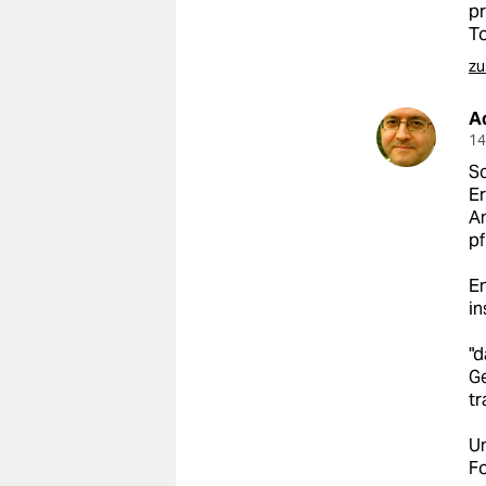
pr
To
zu
A
14
Sc
Er
An
pf
En
in
"d
Ge
tr
Un
Fo