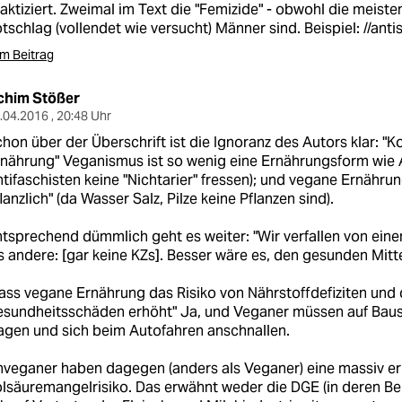
aktiziert. Zweimal im Text die "Femizide" - obwohl die meist
tschlag (vollendet wie versucht) Männer sind. Beispiel: //ant
m Beitrag
chim Stößer
.04.2016 , 20:48 Uhr
hon über der Überschrift ist die Ignoranz des Autors klar: "
nährung" Veganismus ist so wenig eine Ernährungsform wie A
tifaschisten keine "Nichtarier" fressen); und vegane Ernährung 
lanzlich" (da Wasser Salz, Pilze keine Pflanzen sind).
tsprechend dümmlich geht es weiter: "Wir verfallen von einem
s andere: [gar keine KZs]. Besser wäre es, den gesunden Mitt
ass vegane Ernährung das Risiko von Nährstoffdefiziten und
sundheitsschäden erhöht" Ja, und Veganer müssen auf Baus
agen und sich beim Autofahren anschnallen.
veganer haben dagegen (anders als Veganer) eine massiv e
lsäuremangelrisiko. Das erwähnt weder die DGE (in deren Bei