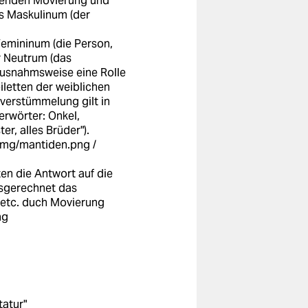
erenden Movierung und
s Maskulinum (der
 Femininum (die Person,
r Neutrum (das
 ausnahmsweise eine Rolle
iletten der weiblichen
lverstümmelung gilt in
erwörter: Onkel,
r, alles Brüder").
/img/mantiden.png
/
n die Antwort auf die
usgerechnet das
 etc. duch Movierung
ng
atur"