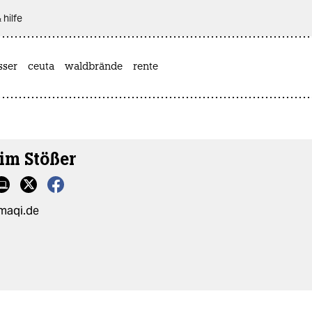
 hilfe
sser
ceuta
waldbrände
rente
im Stößer
/maqi.de