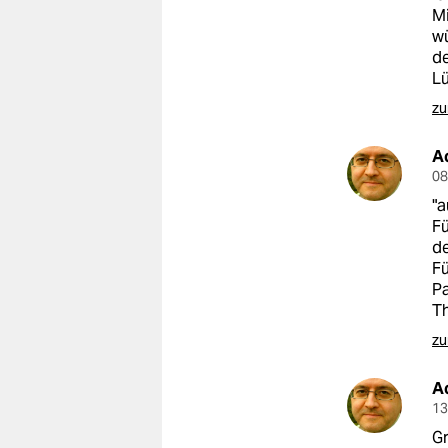
Mi
wü
de
Lü
zu
A
08
"a
Fü
de
Fü
Pa
Th
zu
A
13
Gr