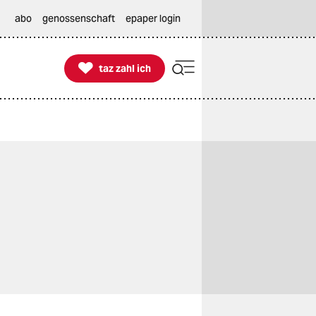
abo
genossenschaft
epaper login

taz zahl ich
taz zahl ich