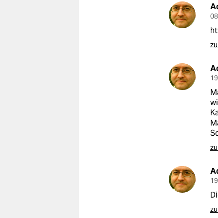
A
08
ht
zu
A
19
M
wi
Ka
Ma
Sc
zu
A
19
Di
zu