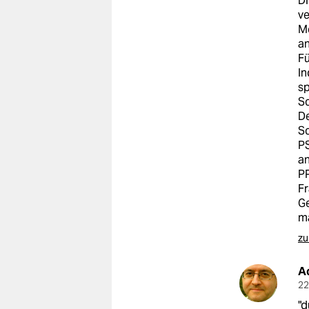
Di
epaper login
ve
Me
an
Fü
In
sp
Sc
De
Sc
P
an
P
Fr
Ge
ma
zu
A
22
"d