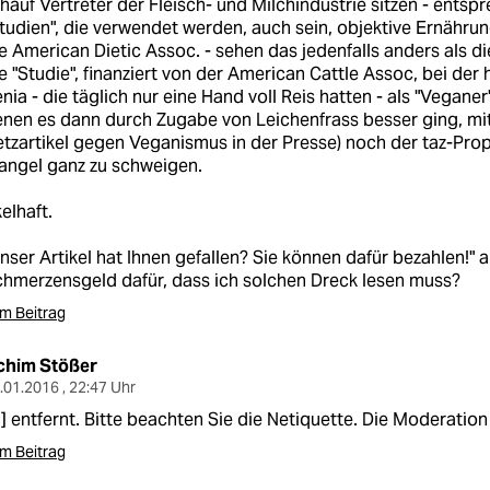
hauf Vertreter der Fleisch- und Milchindustrie sitzen - ents
tudien", die verwendet werden, auch sein, objektive Ernähru
e American Dietic Assoc. - sehen das jedenfalls anders als di
e "Studie", finanziert von der American Cattle Assoc, bei der
nia - die täglich nur eine Hand voll Reis hatten - als "Vegane
nen es dann durch Zugabe von Leichenfrass besser ging, m
tzartikel gegen Veganismus in der Presse) noch der taz-Pro
angel ganz zu schweigen.
elhaft.
nser Artikel hat Ihnen gefallen? Sie können dafür bezahlen!" a
hmerzensgeld dafür, dass ich solchen Dreck lesen muss?
m Beitrag
chim Stößer
.01.2016 , 22:47 Uhr
..] entfernt. Bitte beachten Sie die Netiquette. Die Moderation
m Beitrag