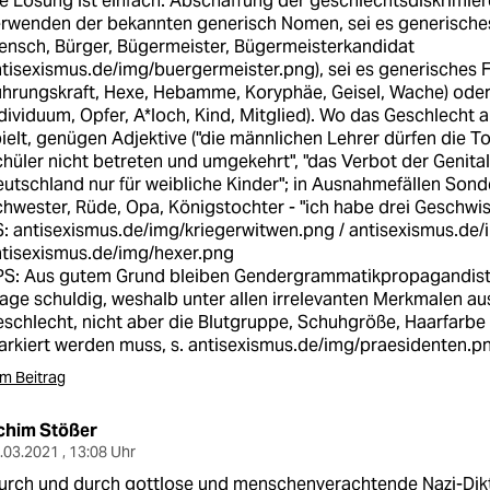
e Lösung ist einfach: Abschaffung der geschlechtsdiskrimi
rwenden der bekannten generisch Nomen, sei es generische
nsch, Bürger, Bügermeister, Bügermeisterkandidat
tisexismus.de/img/buergermeister.png)
, sei es generisches
hrungskraft, Hexe, Hebamme, Koryphäe, Geisel, Wache) ode
dividuum, Opfer, A*loch, Kind, Mitglied). Wo das Geschlecht
ielt, genügen Adjektive ("die männlichen Lehrer dürfen die To
hüler nicht betreten und umgekehrt", "das Verbot der Genita
utschland nur für weibliche Kinder"; in Ausnahmefällen Sond
hwester, Rüde, Opa, Königstochter - "ich habe drei Geschwiste
S:
antisexismus.de/img/kriegerwitwen.png
/
antisexismus.de
tisexismus.de/img/hexer.png
PS: Aus gutem Grund bleiben Gendergrammatikpropagandiste
age schuldig, weshalb unter allen irrelevanten Merkmalen a
schlecht, nicht aber die Blutgruppe, Schuhgröße, Haarfarbe
rkiert werden muss, s.
antisexismus.de/img/praesidenten.p
m Beitrag
chim Stößer
.03.2021 , 13:08 Uhr
urch und durch gottlose und menschenverachtende Nazi-Dikt