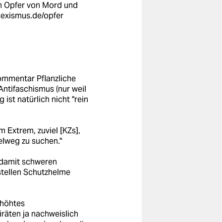
en Opfer von Mord und
isexismus.de/opfer
Kommentar Pflanzliche
ntifaschismus (nur weil
ist natürlich nicht "rein
 Extrem, zuviel [KZs],
elweg zu suchen."
 damit schweren
tellen Schutzhelme
rhöhtes
räten ja nachweislich