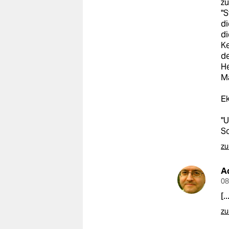
zu
"S
di
di
Ke
de
He
M
Ek
"U
Sc
zu
A
08
[.
zu