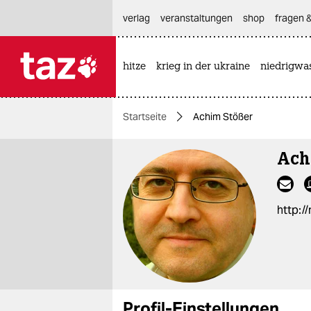
hautnavigation anspringen
hauptinhalt anspringen
footer anspringen
verlag
veranstaltungen
shop
fragen &
hitze
krieg in der ukraine
niedrigwa

taz zahl ich
taz zahl ich
Startseite
Achim Stößer
themen
Ach
politik
öko
http:/
gesellschaft
kultur
sport
Profil-Einstellungen